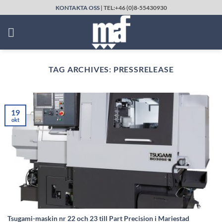
Skip
KONTAKTA OSS
| TEL:+46 (0)8-55430930
to
content
TAG ARCHIVES:
PRESSRELEASE
19
okt
Tsugami-maskin nr 22 och 23 till Part Precision i Mariestad