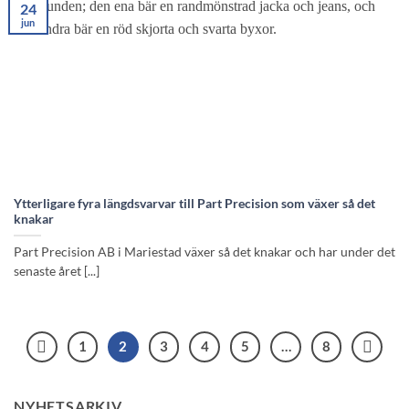
24
jun
Ytterligare fyra längdsvarvar till Part Precision som växer så det
knakar
Part Precision AB i Mariestad växer så det knakar och har under det
senaste året [...]
1
2
3
4
5
…
8
NYHETSARKIV