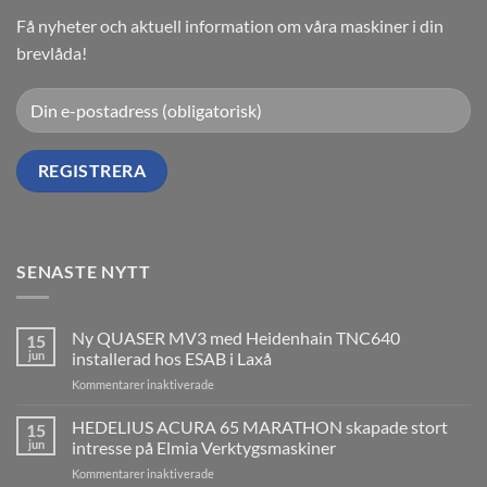
Få nyheter och aktuell information om våra maskiner i din
brevlåda!
SENASTE NYTT
Ny QUASER MV3 med Heidenhain TNC640
15
jun
installerad hos ESAB i Laxå
för
Kommentarer inaktiverade
Ny
QUASER
HEDELIUS ACURA 65 MARATHON skapade stort
15
MV3
jun
intresse på Elmia Verktygsmaskiner
med
för
Kommentarer inaktiverade
Heidenhain