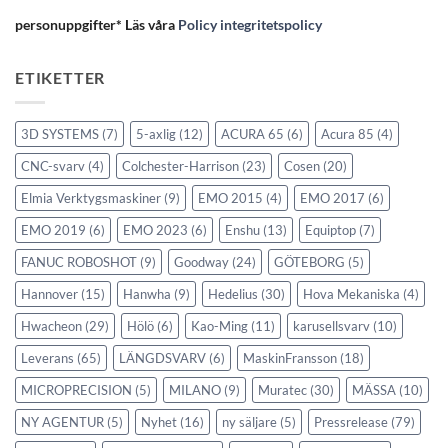
personuppgifter* Läs våra
Policy integritetspolicy
ETIKETTER
3D SYSTEMS
(7)
5-axlig
(12)
ACURA 65
(6)
Acura 85
(4)
CNC-svarv
(4)
Colchester-Harrison
(23)
Cosen
(20)
Elmia Verktygsmaskiner
(9)
EMO 2015
(4)
EMO 2017
(6)
EMO 2019
(6)
EMO 2023
(6)
Enshu
(13)
Equiptop
(7)
FANUC ROBOSHOT
(9)
Goodway
(24)
GÖTEBORG
(5)
Hannover
(15)
Hanwha
(9)
Hedelius
(30)
Hova Mekaniska
(4)
Hwacheon
(29)
Hölö
(6)
Kao-Ming
(11)
karusellsvarv
(10)
Leverans
(65)
LÄNGDSVARV
(6)
MaskinFransson
(18)
MICROPRECISION
(5)
MILANO
(9)
Muratec
(30)
MÄSSA
(10)
NY AGENTUR
(5)
Nyhet
(16)
ny säljare
(5)
Pressrelease
(79)