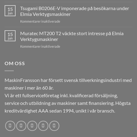
HEDELIUS
TNC640
ACURA
Tsugami B0206E-V imponerade på besökarna under
installerad
15
65
hos
jun
Elmia Verktygsmaskiner
MARATHON
ESAB
för
Kommentarer inaktiverade
skapade
i
Tsugami
stort
Laxå
B0206E-
Muratec MT200 T2 väckte stort intresse på Elmia
intresse
15
V
på
jun
Verktygsmaskiner
imponerade
Elmia
för
Kommentarer inaktiverade
på
Verktygsmaskiner
Muratec
besökarna
MT200
under
T2
OM OSS
Elmia
väckte
Verktygsmaskiner
stort
intresse
MaskinFransson har försett svensk tillverkningsindustri med
på
maskiner i mer än 60 år.
Elmia
Verktygsmaskiner
Vi är ett fullserviceföretag inkl. kvalificerad försäljning,
service och utbildning av maskiner samt finansiering. Högsta
kreditvärdighet AAA sedan 1994, unikt i vår bransch.