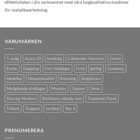
effektiviteten i din verksamhet med våra högkvalitativa maskiner
för metallbearbetning.
VARUMÄRKEN
5-axlig
Acura 50
bandsåg
Colchester-Harrison
Cosen
Enshu
Equiptop
Fast stödlager
Fynd
gering
Goodway
Hedelius
Helautomatisk
Kaoming
längdsvarv
Medgående stödlager
Muratec
Quaser
Smec
Starrag-Heckert
Stationary steady rest
Trautwein Parat
Trident
Tsugami
vertikal
You Ji
PRENUMERERA