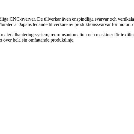
dliga CNC-svarvar. De tillverkar även enspindliga svarvar och vertikala 
 Muratec är Japans ledande tillverkare av produktionssvarvar för motor- o
aterialhanteringssystem, renrumsautomation och maskiner för textilind
 över hela sin omfattande produktlinje.