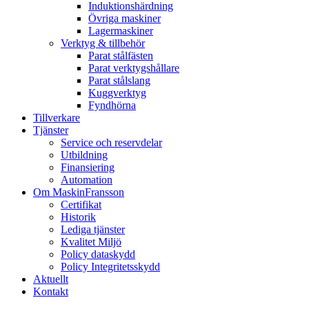
Induktionshärdning
Övriga maskiner
Lagermaskiner
Verktyg & tillbehör
Parat stålfästen
Parat verktygshållare
Parat stålslang
Kuggverktyg
Fyndhörna
Tillverkare
Tjänster
Service och reservdelar
Utbildning
Finansiering
Automation
Om MaskinFransson
Certifikat
Historik
Lediga tjänster
Kvalitet Miljö
Policy dataskydd
Policy Integritetsskydd
Aktuellt
Kontakt