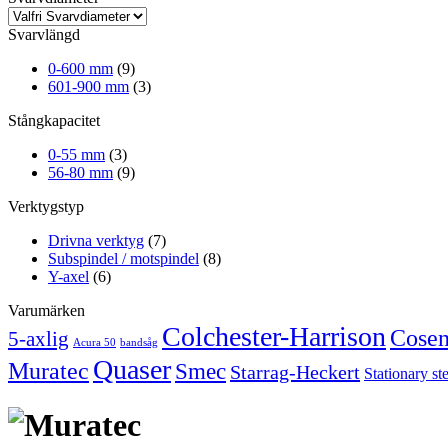
Svarvlängd
0-600 mm
(9)
601-900 mm
(3)
Stångkapacitet
0-55 mm
(3)
56-80 mm
(9)
Verktygstyp
Drivna verktyg
(7)
Subspindel / motspindel
(8)
Y-axel
(6)
Varumärken
Colchester-Harrison
Cose
5-axlig
Acura 50
bandsåg
Quaser
Muratec
Smec
Starrag-Heckert
Stationary st