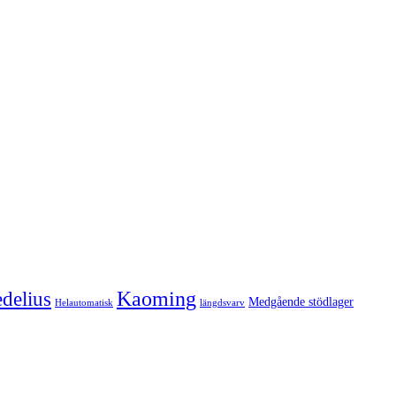
Kaoming
delius
Medgående stödlager
Helautomatisk
längdsvarv