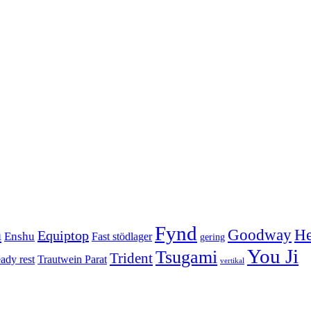
Fynd
n
Goodway
He
Equiptop
Enshu
Fast stödlager
gering
You Ji
Tsugami
Trident
eady rest
Trautwein Parat
vertikal