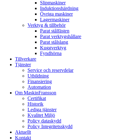
Slipmaskiner
Induktionshärdning
Övriga maskiner
Lagermaskiner
Verktyg & tillbehör
Parat stålfästen
Parat verktygshållare
Parat stålslang
Kuggverktyg
Fyndhörna
Tillverkare
Tjänster
Service och reservdelar
Utbildning
Finansiering
Automation
Om MaskinFransson
Certifikat
Historik
Lediga tjänster
Kvalitet Miljö
Policy dataskydd
Policy Integritetsskydd
Aktuellt
Kontakt