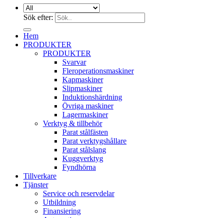
Sök efter:
Hem
PRODUKTER
PRODUKTER
Svarvar
Fleroperationsmaskiner
Kapmaskiner
Slipmaskiner
Induktionshärdning
Övriga maskiner
Lagermaskiner
Verktyg & tillbehör
Parat stålfästen
Parat verktygshållare
Parat stålslang
Kuggverktyg
Fyndhörna
Tillverkare
Tjänster
Service och reservdelar
Utbildning
Finansiering