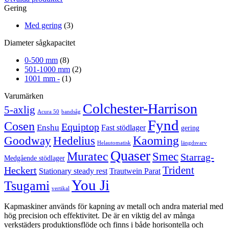
Gering
Med gering
(3)
Diameter sågkapacitet
0-500 mm
(8)
501-1000 mm
(2)
1001 mm -
(1)
Varumärken
Colchester-Harrison
5-axlig
Acura 50
bandsåg
Fynd
Cosen
Equiptop
Enshu
Fast stödlager
gering
Kaoming
Goodway
Hedelius
Helautomatisk
längdsvarv
Quaser
Muratec
Smec
Starrag-
Medgående stödlager
Trident
Heckert
Stationary steady rest
Trautwein Parat
You Ji
Tsugami
vertikal
Kapmaskiner används för kapning av metall och andra material med
hög precision och effektivitet. De är en viktig del av många
verkstäders produktionsflöde och finns i både horisontella och