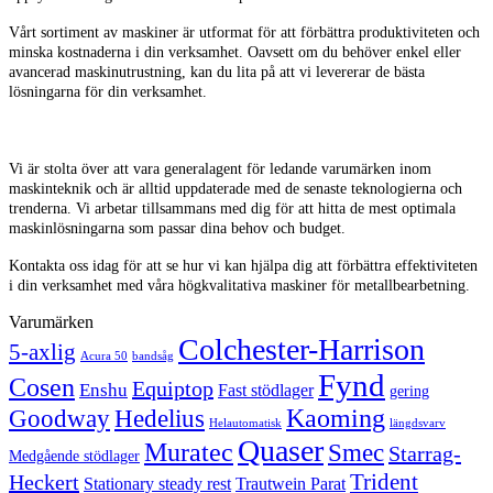
Vårt sortiment av maskiner är utformat för att förbättra produktiviteten och
minska kostnaderna i din verksamhet. Oavsett om du behöver enkel eller
avancerad maskinutrustning, kan du lita på att vi levererar de bästa
lösningarna för din verksamhet.
Vi är stolta över att vara generalagent för ledande varumärken inom
maskinteknik och är alltid uppdaterade med de senaste teknologierna och
trenderna. Vi arbetar tillsammans med dig för att hitta de mest optimala
maskinlösningarna som passar dina behov och budget.
Kontakta oss idag för att se hur vi kan hjälpa dig att förbättra effektiviteten
i din verksamhet med våra högkvalitativa maskiner för metallbearbetning.
Varumärken
Colchester-Harrison
5-axlig
Acura 50
bandsåg
Fynd
Cosen
Equiptop
Enshu
Fast stödlager
gering
Kaoming
Goodway
Hedelius
Helautomatisk
längdsvarv
Quaser
Muratec
Smec
Starrag-
Medgående stödlager
Trident
Heckert
Stationary steady rest
Trautwein Parat