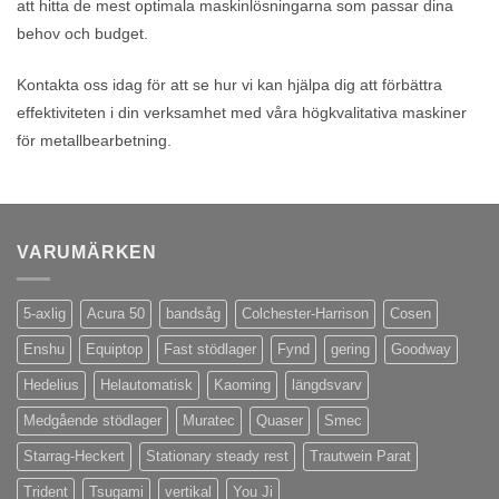
att hitta de mest optimala maskinlösningarna som passar dina
behov och budget.
Kontakta oss idag för att se hur vi kan hjälpa dig att förbättra
effektiviteten i din verksamhet med våra högkvalitativa maskiner
för metallbearbetning.
VARUMÄRKEN
5-axlig
Acura 50
bandsåg
Colchester-Harrison
Cosen
Enshu
Equiptop
Fast stödlager
Fynd
gering
Goodway
Hedelius
Helautomatisk
Kaoming
längdsvarv
Medgående stödlager
Muratec
Quaser
Smec
Starrag-Heckert
Stationary steady rest
Trautwein Parat
Trident
Tsugami
vertikal
You Ji