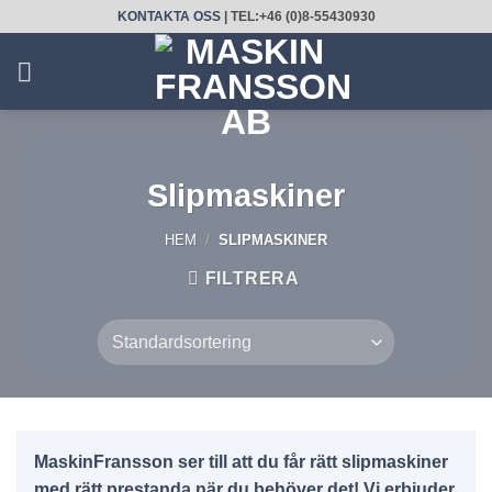
Skip
KONTAKTA OSS
| TEL:+46 (0)8-55430930
to
content
Slipmaskiner
HEM
/
SLIPMASKINER
FILTRERA
MaskinFransson ser till att du får rätt slipmaskiner
med rätt prestanda när du behöver det! Vi erbjuder