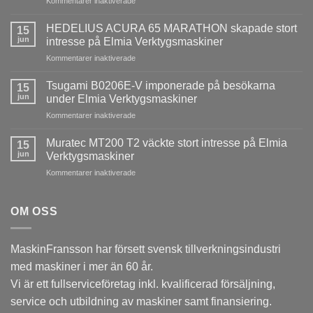
Kommentarer inaktiverade
Ny
QUASER
HEDELIUS ACURA 65 MARATHON skapade stort
15
MV3
jun
intresse på Elmia Verktygsmaskiner
med
för
Kommentarer inaktiverade
Heidenhain
HEDELIUS
TNC640
ACURA
installerad
Tsugami B0206E-V imponerade på besökarna
15
65
hos
jun
under Elmia Verktygsmaskiner
MARATHON
ESAB
för
Kommentarer inaktiverade
skapade
i
Tsugami
stort
Laxå
B0206E-
intresse
Muratec MT200 T2 väckte stort intresse på Elmia
15
V
på
jun
Verktygsmaskiner
imponerade
Elmia
för
Kommentarer inaktiverade
på
Verktygsmaskiner
Muratec
besökarna
MT200
under
T2
OM OSS
Elmia
väckte
Verktygsmaskiner
stort
intresse
MaskinFransson har försett svensk tillverkningsindustri
på
med maskiner i mer än 60 år.
Elmia
Verktygsmaskiner
Vi är ett fullserviceföretag inkl. kvalificerad försäljning,
service och utbildning av maskiner samt finansiering.