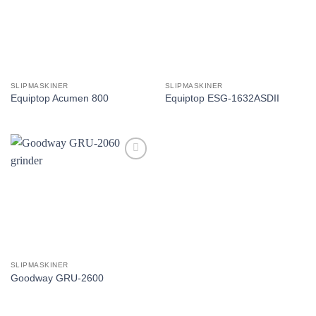
utvald
utvald
produkt!
produkt!
SLIPMASKINER
SLIPMASKINER
Equiptop Acumen 800
Equiptop ESG-1632ASDII
Lägg till
utvald
produkt!
SLIPMASKINER
Goodway GRU-2600