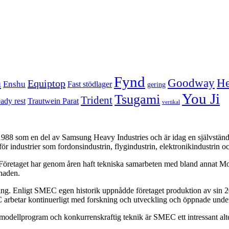
Fynd
n
Goodway
He
Equiptop
Enshu
Fast stödlager
gering
You Ji
Tsugami
Trident
eady rest
Trautwein Parat
vertikal
8 som en del av Samsung Heavy Industries och är idag en självständig
r industrier som fordonsindustrin, flygindustrin, elektronikindustrin o
Företaget har genom åren haft tekniska samarbeten med bland annat Mo
naden.
ning. Enligt SMEC egen historik uppnådde företaget produktion av sin 2
betar kontinuerligt med forskning och utveckling och öppnade unde
dellprogram och konkurrenskraftig teknik är SMEC ett intressant altern