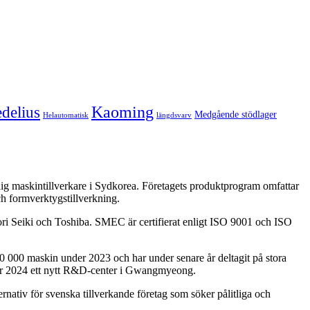
Kaoming
delius
Medgående stödlager
Helautomatisk
längdsvarv
 maskintillverkare i Sydkorea. Företagets produktprogram omfattar
ch formverktygstillverkning.
ri Seiki och Toshiba. SMEC är certifierat enligt ISO 9001 och ISO
0 000 maskin under 2023 och har under senare år deltagit på stora
r 2024 ett nytt R&D-center i Gwangmyeong.
ativ för svenska tillverkande företag som söker pålitliga och