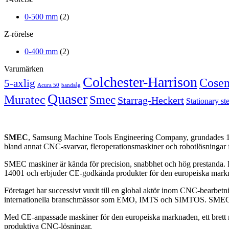
0-500 mm
(2)
Z-rörelse
0-400 mm
(2)
Varumärken
Colchester-Harrison
Cose
5-axlig
Acura 50
bandsåg
Quaser
Muratec
Smec
Starrag-Heckert
Stationary st
SMEC
, Samsung Machine Tools Engineering Company, grundades 198
bland annat CNC-svarvar, fleroperationsmaskiner och robotlösningar fö
SMEC maskiner är kända för precision, snabbhet och hög prestanda. 
14001 och erbjuder CE-godkända produkter för den europeiska mark
Företaget har successivt vuxit till en global aktör inom CNC-bearbet
internationella branschmässor som EMO, IMTS och SIMTOS. SMEC ar
Med CE-anpassade maskiner för den europeiska marknaden, ett brett mo
produktiva CNC-lösningar.