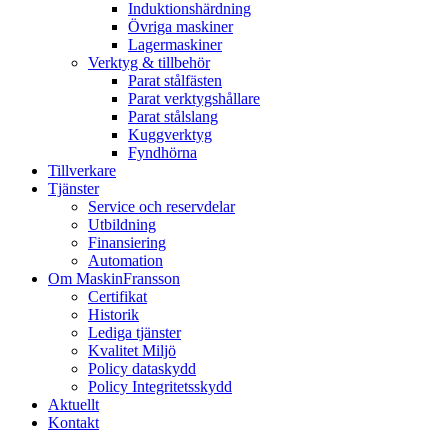
Induktionshärdning
Övriga maskiner
Lagermaskiner
Verktyg & tillbehör
Parat stålfästen
Parat verktygshållare
Parat stålslang
Kuggverktyg
Fyndhörna
Tillverkare
Tjänster
Service och reservdelar
Utbildning
Finansiering
Automation
Om MaskinFransson
Certifikat
Historik
Lediga tjänster
Kvalitet Miljö
Policy dataskydd
Policy Integritetsskydd
Aktuellt
Kontakt