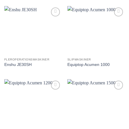
Lägg till
Lägg till
utvald
utvald
produkt!
produkt!
FLEROPERATIONSMASKINER
SLIPMASKINER
Enshu JE30SH
Equiptop Acumen 1000
Lägg till
Lägg till
utvald
utvald
produkt!
produkt!