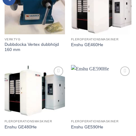
utvald
utvald
produkt!
produkt!
VERKTYG
FLEROPERATIONSMASKINER
Dubbdocka Vertex dubbhöjd
Enshu GE460He
160 mm
Lägg till
Lägg till
utvald
utvald
produkt!
produkt!
FLEROPERATIONSMASKINER
FLEROPERATIONSMASKINER
Enshu GE480He
Enshu GE590He