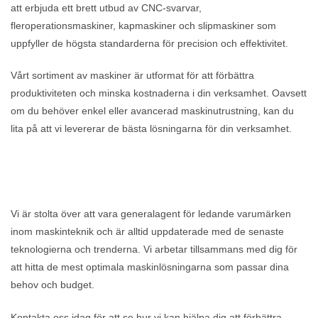
att erbjuda ett brett utbud av CNC-svarvar,
fleroperationsmaskiner, kapmaskiner och slipmaskiner som
uppfyller de högsta standarderna för precision och effektivitet.
Vårt sortiment av maskiner är utformat för att förbättra
produktiviteten och minska kostnaderna i din verksamhet. Oavsett
om du behöver enkel eller avancerad maskinutrustning, kan du
lita på att vi levererar de bästa lösningarna för din verksamhet.
Vi är stolta över att vara generalagent för ledande varumärken
inom maskinteknik och är alltid uppdaterade med de senaste
teknologierna och trenderna. Vi arbetar tillsammans med dig för
att hitta de mest optimala maskinlösningarna som passar dina
behov och budget.
Kontakta oss idag för att se hur vi kan hjälpa dig att förbättra