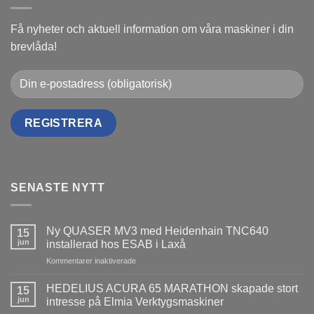
Få nyheter och aktuell information om våra maskiner i din
brevlåda!
SENASTE NYTT
Ny QUASER MV3 med Heidenhain TNC640
15
jun
installerad hos ESAB i Laxå
för
Kommentarer inaktiverade
Ny
QUASER
HEDELIUS ACURA 65 MARATHON skapade stort
15
MV3
jun
intresse på Elmia Verktygsmaskiner
med