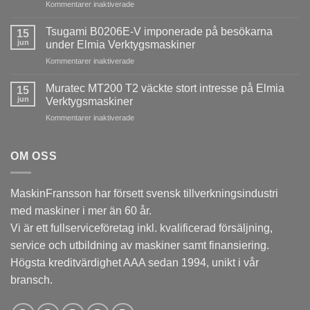
för
Kommentarer inaktiverade
Heidenhain
HEDELIUS
TNC640
ACURA
installerad
Tsugami B0206E-V imponerade på besökarna
15
65
hos
jun
under Elmia Verktygsmaskiner
MARATHON
ESAB
för
Kommentarer inaktiverade
skapade
i
Tsugami
stort
Laxå
B0206E-
intresse
Muratec MT200 T2 väckte stort intresse på Elmia
15
V
på
jun
Verktygsmaskiner
imponerade
Elmia
för
Kommentarer inaktiverade
på
Verktygsmaskiner
Muratec
besökarna
MT200
under
T2
OM OSS
Elmia
väckte
Verktygsmaskiner
stort
intresse
MaskinFransson har försett svensk tillverkningsindustri
på
med maskiner i mer än 60 år.
Elmia
Verktygsmaskiner
Vi är ett fullserviceföretag inkl. kvalificerad försäljning,
service och utbildning av maskiner samt finansiering.
Högsta kreditvärdighet AAA sedan 1994, unikt i vår
bransch.