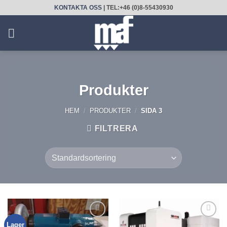
Skip
KONTAKTA OSS
| TEL:+46 (0)8-55430930
to
content
Produkter
HEM
/
PRODUKTER
/
SIDA 3
FILTRERA
Lager
Lägg till
Lägg till