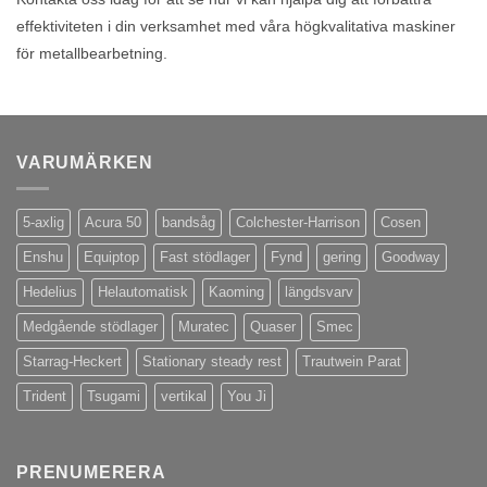
effektiviteten i din verksamhet med våra högkvalitativa maskiner
för metallbearbetning.
VARUMÄRKEN
5-axlig
Acura 50
bandsåg
Colchester-Harrison
Cosen
Enshu
Equiptop
Fast stödlager
Fynd
gering
Goodway
Hedelius
Helautomatisk
Kaoming
längdsvarv
Medgående stödlager
Muratec
Quaser
Smec
Starrag-Heckert
Stationary steady rest
Trautwein Parat
Trident
Tsugami
vertikal
You Ji
PRENUMERERA