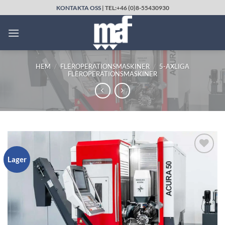
Skip
KONTAKTA OSS
| TEL:+46 (0)8-55430930
to
content
HEM
/
FLEROPERATIONSMASKINER
/
5-AXLIGA
FLEROPERATIONSMASKINER
Lager
LÄGG TILL
UTVALD
PRODUKT!