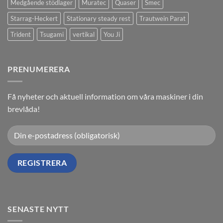
Medgående stödlager
Muratec
Quaser
Smec
Starrag-Heckert
Stationary steady rest
Trautwein Parat
Trident
Tsugami
vertikal
You Ji
PRENUMERERA
Få nyheter och aktuell information om våra maskiner i din
brevlåda!
SENASTE NYTT