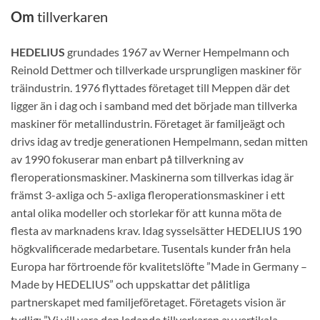
Om
tillverkaren
HEDELIUS
grundades 1967 av Werner Hempelmann och
Reinold Dettmer och tillverkade ursprungligen maskiner för
träindustrin. 1976 flyttades företaget till Meppen där det
ligger än i dag och i samband med det började man tillverka
maskiner för metallindustrin. Företaget är familjeägt och
drivs idag av tredje generationen Hempelmann, sedan mitten
av 1990 fokuserar man enbart på tillverkning av
fleroperationsmaskiner. Maskinerna som tillverkas idag är
främst 3-axliga och 5-axliga fleroperationsmaskiner i ett
antal olika modeller och storlekar för att kunna möta de
flesta av marknadens krav.
Idag sysselsätter HEDELIUS 190
högkvalificerade medarbetare. Tusentals kunder från hela
Europa har förtroende för kvalitetslöfte ”Made in Germany –
Made by HEDELIUS” och uppskattar det pålitliga
partnerskapet med familjeföretaget. Företagets vision är
tydlig: ”Vi vill vara den ledande tillverkaren av vertikala