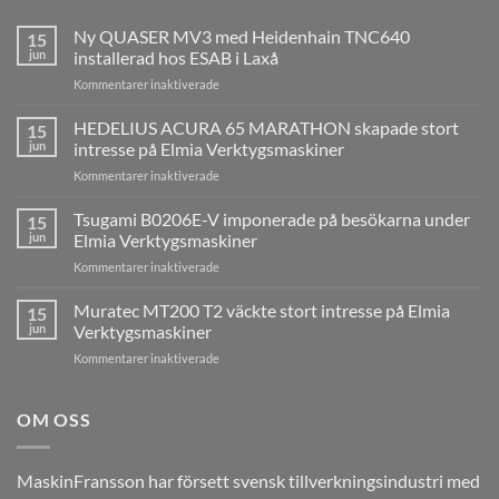
Ny QUASER MV3 med Heidenhain TNC640
15
jun
installerad hos ESAB i Laxå
för
Kommentarer inaktiverade
Ny
QUASER
HEDELIUS ACURA 65 MARATHON skapade stort
15
MV3
jun
intresse på Elmia Verktygsmaskiner
med
för
Kommentarer inaktiverade
Heidenhain
HEDELIUS
TNC640
ACURA
Tsugami B0206E-V imponerade på besökarna under
installerad
15
65
hos
jun
Elmia Verktygsmaskiner
MARATHON
ESAB
för
Kommentarer inaktiverade
skapade
i
Tsugami
stort
Laxå
B0206E-
Muratec MT200 T2 väckte stort intresse på Elmia
intresse
15
V
på
jun
Verktygsmaskiner
imponerade
Elmia
för
Kommentarer inaktiverade
på
Verktygsmaskiner
Muratec
besökarna
MT200
under
T2
OM OSS
Elmia
väckte
Verktygsmaskiner
stort
intresse
MaskinFransson har försett svensk tillverkningsindustri med
på