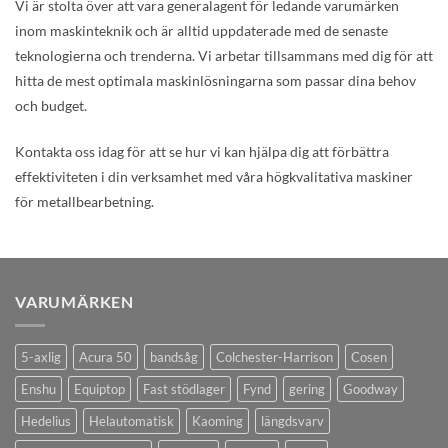
Vi är stolta över att vara generalagent för ledande varumärken
inom maskinteknik och är alltid uppdaterade med de senaste
teknologierna och trenderna. Vi arbetar tillsammans med dig för att
hitta de mest optimala maskinlösningarna som passar dina behov
och budget.
Kontakta oss idag för att se hur vi kan hjälpa dig att förbättra
effektiviteten i din verksamhet med våra högkvalitativa maskiner
för metallbearbetning.
VARUMÄRKEN
5-axlig
Acura 50
bandsåg
Colchester-Harrison
Cosen
Enshu
Equiptop
Fast stödlager
Fynd
gering
Goodway
Hedelius
Helautomatisk
Kaoming
längdsvarv