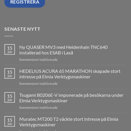
SENASTE NYTT
Ny QUASER MV3 med Heidenhain TNC640
15
jun
installerad hos ESAB i Laxå
för
Kommentarer inaktiverade
Ny
QUASER
HEDELIUS ACURA 65 MARATHON skapade stort
15
MV3
jun
intresse på Elmia Verktygsmaskiner
med
för
Kommentarer inaktiverade
Heidenhain
HEDELIUS
TNC640
ACURA
Tsugami B0206E-V imponerade på besökarna under
installerad
15
65
hos
jun
Elmia Verktygsmaskiner
MARATHON
ESAB
för
Kommentarer inaktiverade
skapade
i
Tsugami
stort
Laxå
B0206E-
Muratec MT200 T2 väckte stort intresse på Elmia
intresse
15
V
på
jun
Verktygsmaskiner
imponerade
Elmia