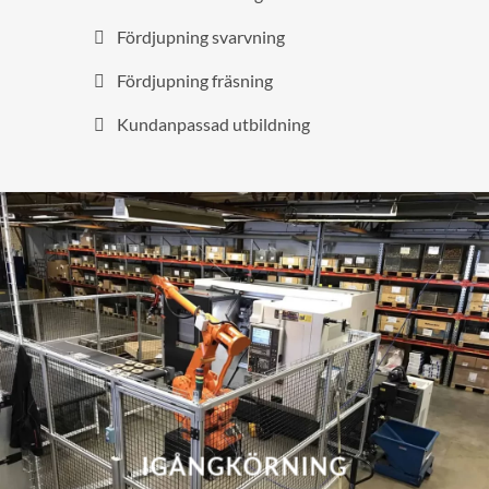
Fördjupning svarvning
Fördjupning fräsning
Kundanpassad utbildning
IGÅNGKÖRNING