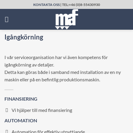
Skip
KONTAKTA OSS
| TEL:+46 (0)8-55430930
to
content
Igångkörning
I vår serviceorganisation har vi även kompetens för
igångkörning av detaljer.
Detta kan göras både i samband med installation av en ny
maskin eller på en befintlig produktionsmaskin.
FINANSIERING
Vi hjälper till med finansiering
AUTOMATION
Automation för effektiv utnyttjande