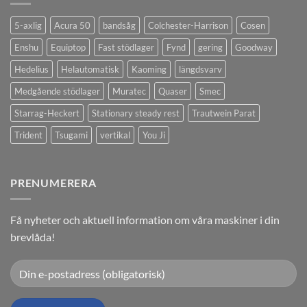
5-axlig
Acura 50
bandsåg
Colchester-Harrison
Cosen
Enshu
Equiptop
Fast stödlager
Fynd
gering
Goodway
Hedelius
Helautomatisk
Kaoming
längdsvarv
Medgående stödlager
Muratec
Quaser
Smec
Starrag-Heckert
Stationary steady rest
Trautwein Parat
Trident
Tsugami
vertikal
You Ji
PRENUMERERA
Få nyheter och aktuell information om våra maskiner i din
brevlåda!