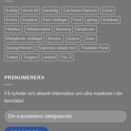
5-axlig
Acura 50
bandsåg
Colchester-Harrison
Cosen
Enshu
Equiptop
Fast stödlager
Fynd
gering
Goodway
Hedelius
Helautomatisk
Kaoming
längdsvarv
Medgående stödlager
Muratec
Quaser
Smec
Starrag-Heckert
Stationary steady rest
Trautwein Parat
Trident
Tsugami
vertikal
You Ji
PRENUMERERA
Få nyheter och aktuell information om våra maskiner i din
brevlåda!