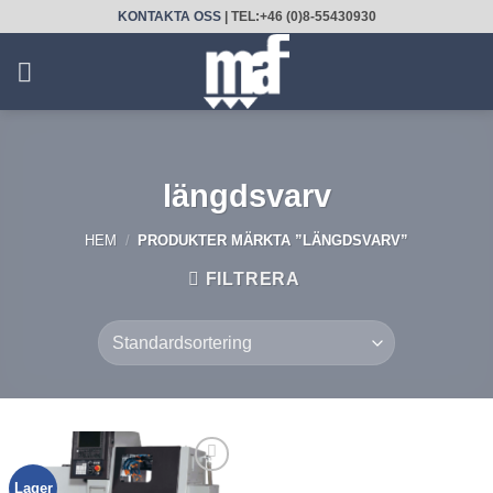
Skip
KONTAKTA OSS
| TEL:+46 (0)8-55430930
to
content
längdsvarv
HEM
/
PRODUKTER MÄRKTA ”LÄNGDSVARV”
FILTRERA
Lager
Lägg till