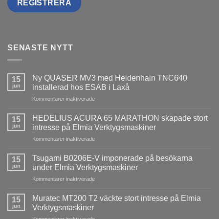
SENASTE NYTT
Ny QUASER MV3 med Heidenhain TNC640
15
jun
installerad hos ESAB i Laxå
för
Kommentarer inaktiverade
Ny
QUASER
HEDELIUS ACURA 65 MARATHON skapade stort
15
MV3
jun
intresse på Elmia Verktygsmaskiner
med
för
Kommentarer inaktiverade
Heidenhain
HEDELIUS
TNC640
ACURA
installerad
Tsugami B0206E-V imponerade på besökarna
15
65
hos
jun
under Elmia Verktygsmaskiner
MARATHON
ESAB
för
Kommentarer inaktiverade
skapade
i
Tsugami
stort
Laxå
B0206E-
intresse
Muratec MT200 T2 väckte stort intresse på Elmia
15
V
på
jun
Verktygsmaskiner
imponerade
Elmia
för
Kommentarer inaktiverade