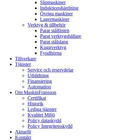
Slipmaskiner
Induktionshärdning
Övriga maskiner
Lagermaskiner
Verktyg & tillbehör
Parat stålfästen
Parat verktygshållare
Parat stålslang
Kuggverktyg
Fyndhörna
Tillverkare
Tjänster
Service och reservdelar
Utbildning
Finansiering
Automation
Om MaskinFransson
Certifikat
Historik
Lediga tjänster
Kvalitet Miljö
Policy dataskydd
Policy Integritetsskydd
Aktuellt
Kontakt