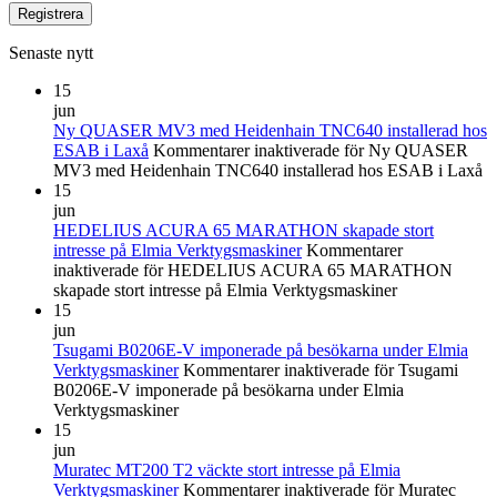
Senaste nytt
15
jun
Ny QUASER MV3 med Heidenhain TNC640 installerad hos
ESAB i Laxå
Kommentarer inaktiverade
för Ny QUASER
MV3 med Heidenhain TNC640 installerad hos ESAB i Laxå
15
jun
HEDELIUS ACURA 65 MARATHON skapade stort
intresse på Elmia Verktygsmaskiner
Kommentarer
inaktiverade
för HEDELIUS ACURA 65 MARATHON
skapade stort intresse på Elmia Verktygsmaskiner
15
jun
Tsugami B0206E-V imponerade på besökarna under Elmia
Verktygsmaskiner
Kommentarer inaktiverade
för Tsugami
B0206E-V imponerade på besökarna under Elmia
Verktygsmaskiner
15
jun
Muratec MT200 T2 väckte stort intresse på Elmia
Verktygsmaskiner
Kommentarer inaktiverade
för Muratec