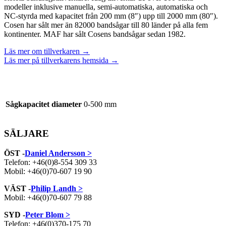
modeller inklusive manuella, semi-automatiska, automatiska och
NC-styrda med kapacitet från 200 mm (8″) upp till 2000 mm (80″).
Cosen har sålt mer än 82000 bandsågar till 80 länder på alla fem
kontinenter. MAF har sålt Cosens bandsågar sedan 1982.
Läs mer om tillverkaren →
Läs mer på tillverkarens hemsida →
Sågkapacitet diameter
0-500 mm
SÄLJARE
ÖST -
Daniel Andersson >
Telefon: +46(0)8-554 309 33
Mobil: +46(0)70-607 19 90
VÄST -
Philip Landh >
Mobil: +46(0)70-607 79 88
SYD -
Peter Blom >
Telefon: +46(0)370-175 70