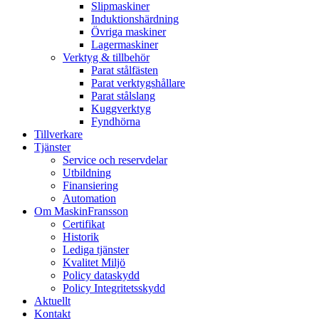
Slipmaskiner
Induktionshärdning
Övriga maskiner
Lagermaskiner
Verktyg & tillbehör
Parat stålfästen
Parat verktygshållare
Parat stålslang
Kuggverktyg
Fyndhörna
Tillverkare
Tjänster
Service och reservdelar
Utbildning
Finansiering
Automation
Om MaskinFransson
Certifikat
Historik
Lediga tjänster
Kvalitet Miljö
Policy dataskydd
Policy Integritetsskydd
Aktuellt
Kontakt