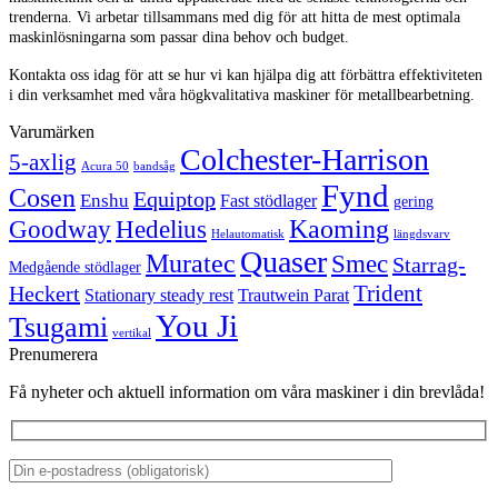
trenderna. Vi arbetar tillsammans med dig för att hitta de mest optimala
maskinlösningarna som passar dina behov och budget.
Kontakta oss idag för att se hur vi kan hjälpa dig att förbättra effektiviteten
i din verksamhet med våra högkvalitativa maskiner för metallbearbetning.
Varumärken
Colchester-Harrison
5-axlig
Acura 50
bandsåg
Fynd
Cosen
Equiptop
Enshu
Fast stödlager
gering
Kaoming
Goodway
Hedelius
Helautomatisk
längdsvarv
Quaser
Muratec
Smec
Starrag-
Medgående stödlager
Trident
Heckert
Stationary steady rest
Trautwein Parat
You Ji
Tsugami
vertikal
Prenumerera
Få nyheter och aktuell information om våra maskiner i din brevlåda!