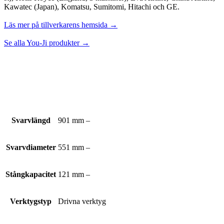
Kawatec (Japan), Komatsu, Sumitomi, Hitachi och GE.
Läs mer på tillverkarens hemsida →
Se alla You-Ji produkter →
Svarvlängd
901 mm –
Svarvdiameter
551 mm –
Stångkapacitet
121 mm –
Verktygstyp
Drivna verktyg