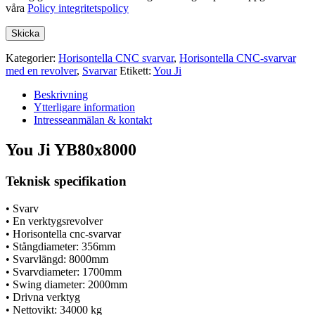
våra
Policy integritetspolicy
Kategorier:
Horisontella CNC svarvar
,
Horisontella CNC-svarvar
med en revolver
,
Svarvar
Etikett:
You Ji
Beskrivning
Ytterligare information
Intresseanmälan & kontakt
You Ji YB80x8000
Teknisk specifikation
• Svarv
• En verktygsrevolver
• Horisontella cnc-svarvar
• Stångdiameter: 356mm
• Svarvlängd: 8000mm
• Svarvdiameter: 1700mm
• Swing diameter: 2000mm
• Drivna verktyg
• Nettovikt: 34000 kg