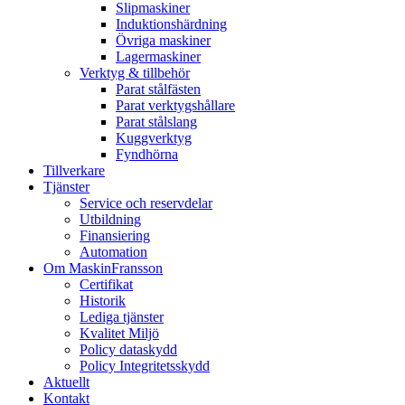
Slipmaskiner
Induktionshärdning
Övriga maskiner
Lagermaskiner
Verktyg & tillbehör
Parat stålfästen
Parat verktygshållare
Parat stålslang
Kuggverktyg
Fyndhörna
Tillverkare
Tjänster
Service och reservdelar
Utbildning
Finansiering
Automation
Om MaskinFransson
Certifikat
Historik
Lediga tjänster
Kvalitet Miljö
Policy dataskydd
Policy Integritetsskydd
Aktuellt
Kontakt