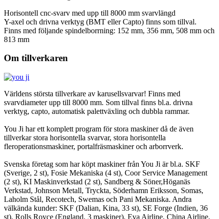
Horisontell cnc-svarv med upp till 8000 mm svarvlängd
Y-axel och drivna verktyg (BMT eller Capto) finns som tillval.
Finns med följande spindelborrning: 152 mm, 356 mm, 508 mm och
813 mm
Om
tillverkaren
Världens största tillverkare av karusellsvarvar! Finns med
svarvdiameter upp till 8000 mm. Som tillval finns bl.a. drivna
verktyg, capto, automatisk palettväxling och dubbla rammar.
You Ji har ett komplett program för stora maskiner då de även
tillverkar stora horisontella svarvar, stora horisontella
fleroperationsmaskiner, portalfräsmaskiner och arborrverk.
Svenska företag som har köpt maskiner från You Ji är bl.a. SKF
(Sverige, 2 st), Fosie Mekaniska (4 st), Coor Service Management
(2 st), KI Maskinverkstad (2 st), Sandberg & Söner,Höganäs
Verkstad, Johnson Metall, Tryckta, Söderhamn Eriksson, Somas,
Laholm Stål, Recotech, Swemas och Pani Mekaniska. Andra
välkända kunder: SKF (Dalian, Kina, 33 st), SE Forge (Indien, 36
st), Rolls Royce (England, 3 maskiner), Eva Airline, China Airline,