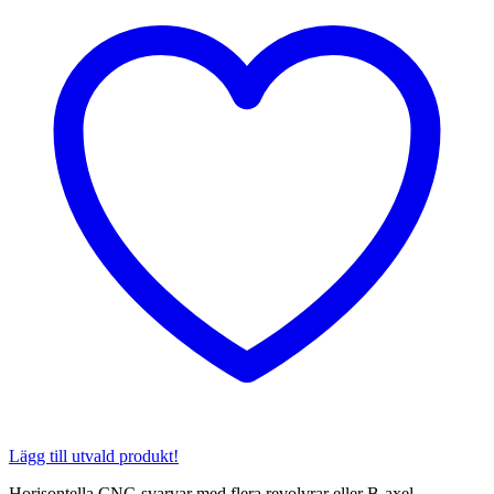
Lägg till utvald produkt!
Horisontella CNC-svarvar med flera revolvrar eller B-axel