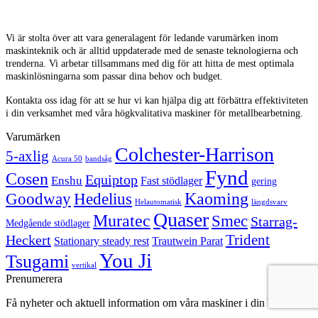
Vi är stolta över att vara generalagent för ledande varumärken inom
maskinteknik och är alltid uppdaterade med de senaste teknologierna och
trenderna. Vi arbetar tillsammans med dig för att hitta de mest optimala
maskinlösningarna som passar dina behov och budget.
Kontakta oss idag för att se hur vi kan hjälpa dig att förbättra effektiviteten
i din verksamhet med våra högkvalitativa maskiner för metallbearbetning.
Varumärken
Colchester-Harrison
5-axlig
Acura 50
bandsåg
Fynd
Cosen
Equiptop
Enshu
Fast stödlager
gering
Kaoming
Goodway
Hedelius
Helautomatisk
längdsvarv
Quaser
Muratec
Smec
Starrag-
Medgående stödlager
Trident
Heckert
Stationary steady rest
Trautwein Parat
You Ji
Tsugami
vertikal
Prenumerera
Få nyheter och aktuell information om våra maskiner i din brevlåda!