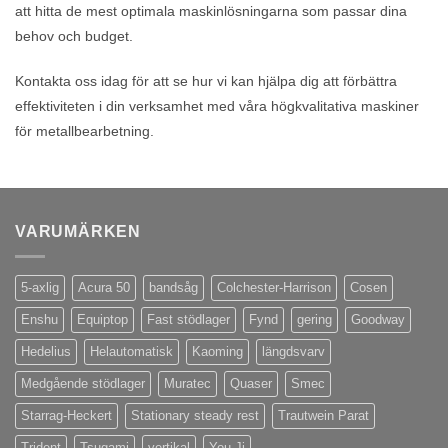
att hitta de mest optimala maskinlösningarna som passar dina
behov och budget.
Kontakta oss idag för att se hur vi kan hjälpa dig att förbättra
effektiviteten i din verksamhet med våra högkvalitativa maskiner
för metallbearbetning.
VARUMÄRKEN
5-axlig
Acura 50
bandsåg
Colchester-Harrison
Cosen
Enshu
Equiptop
Fast stödlager
Fynd
gering
Goodway
Hedelius
Helautomatisk
Kaoming
längdsvarv
Medgående stödlager
Muratec
Quaser
Smec
Starrag-Heckert
Stationary steady rest
Trautwein Parat
Trident
Tsugami
vertikal
You Ji