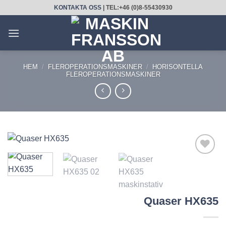
Skip
KONTAKTA OSS
| TEL:+46 (0)8-55430930
to
content
HEM
/
FLEROPERATIONSMASKINER
/
HORISONTELLA
FLEROPERATIONSMASKINER
LÄGG
TILL
UTVALD
PRODUKT!
Quaser HX635