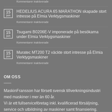
för
Kommentarer inaktiverade
Ny
QUASER
HEDELIUS ACURA 65 MARATHON skapade stort
15
MV3
jun
intresse på Elmia Verktygsmaskiner
med
för
Kommentarer inaktiverade
Heidenhain
HEDELIUS
TNC640
ACURA
installerad
Tsugami B0206E-V imponerade på besökarna
15
65
hos
jun
under Elmia Verktygsmaskiner
MARATHON
ESAB
för
Kommentarer inaktiverade
skapade
i
Tsugami
stort
Laxå
B0206E-
intresse
Muratec MT200 T2 väckte stort intresse på Elmia
15
V
på
jun
Verktygsmaskiner
imponerade
Elmia
för
Kommentarer inaktiverade
på
Verktygsmaskiner
Muratec
besökarna
MT200
under
T2
OM OSS
Elmia
väckte
Verktygsmaskiner
stort
intresse
MaskinFransson har försett svensk tillverkningsindustri
på
med maskiner i mer än 60 år.
Elmia
Verktygsmaskiner
Vi är ett fullserviceföretag inkl. kvalificerad försäljning,
service och utbildning av maskiner samt finansiering.