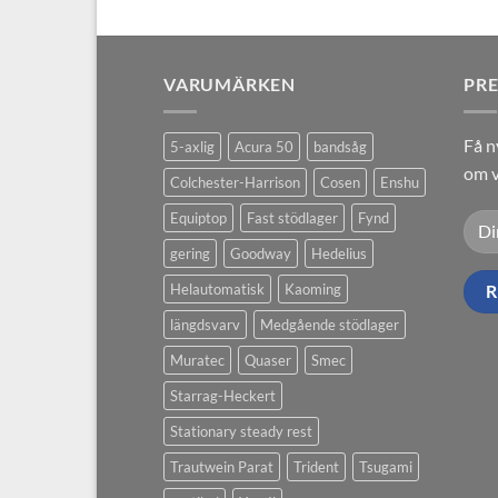
VARUMÄRKEN
PR
Få n
5-axlig
Acura 50
bandsåg
om v
Colchester-Harrison
Cosen
Enshu
Equiptop
Fast stödlager
Fynd
gering
Goodway
Hedelius
Helautomatisk
Kaoming
längdsvarv
Medgående stödlager
Muratec
Quaser
Smec
Starrag-Heckert
Stationary steady rest
Trautwein Parat
Trident
Tsugami