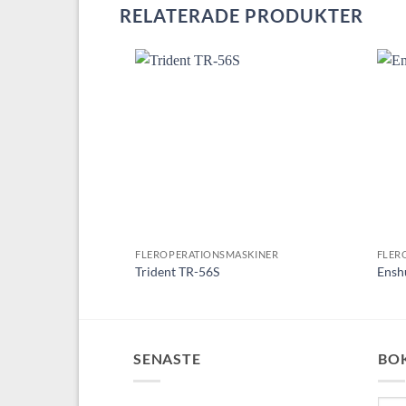
RELATERADE PRODUKTER
Lägg till
utvald
produkt!
FLEROPERATIONSMASKINER
FLER
Trident TR-56S
Ensh
SENASTE
BO