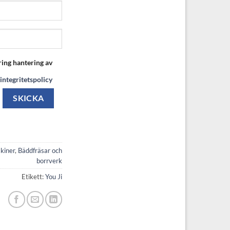
ring hantering av
integritetspolicy
kiner
,
Bäddfräsar och
borrverk
Etikett:
You Ji