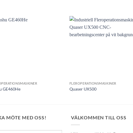
Lägg till
Lägg 
utvald
utva
produkt!
produ
OPERATIONSMASKINER
FLEROPERATIONSMASKINER
u GE460He
Quaser UX500
KA MÖTE MED OSS!
VÄLKOMMEN TILL OSS