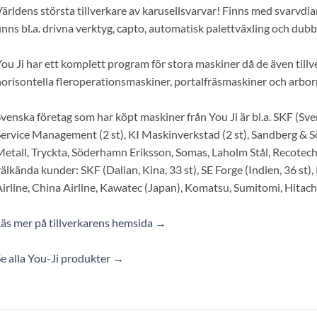
ärldens största tillverkare av karusellsvarvar! Finns med svarvdia
inns bl.a. drivna verktyg, capto, automatisk palettväxling och dub
ou Ji har ett komplett program för stora maskiner då de även tillve
orisontella fleroperationsmaskiner, portalfräsmaskiner och arbor
venska företag som har köpt maskiner från You Ji är bl.a. SKF (Sver
ervice Management (2 st), KI Maskinverkstad (2 st), Sandberg &
etall, Tryckta, Söderhamn Eriksson, Somas, Laholm Stål, Recote
älkända kunder: SKF (Dalian, Kina, 33 st), SE Forge (Indien, 36 st)
irline, China Airline, Kawatec (Japan), Komatsu, Sumitomi, Hitach
äs mer på tillverkarens hemsida →
e alla You-Ji produkter →