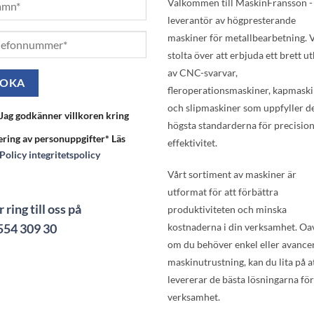
Välkommen till MaskinFransson -
leverantör av högpresterande
maskiner för metallbearbetning. V
stolta över att erbjuda ett brett u
av CNC-svarvar,
fleroperationsmaskiner, kapmask
och slipmaskiner som uppfyller d
Jag godkänner villkoren kring
högsta standarderna för precisio
ering av personuppgifter* Läs
effektivitet.
Policy integritetspolicy
Vårt sortiment av maskiner är
utformat för att förbättra
r ring till oss på
produktiviteten och minska
554 309 30
kostnaderna i din verksamhet. Oa
om du behöver enkel eller avance
maskinutrustning, kan du lita på at
levererar de bästa lösningarna för
verksamhet.