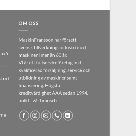
OM OSS
MaskinFransson har försett
svensk tillverkningsindustri med
Laxå
maskiner i mer än 60 år.
Vi är ett fullserviceföretag inkl.
kvalificerad försäljning, service och
SER
utbildning av maskiner samt
tort
finansiering. Högsta
nhain
40
kreditvärdighet AAA sedan 1994,
llerad
unikt i vår bransch.
LIUS
RA
rna
ATHON
ade
sse