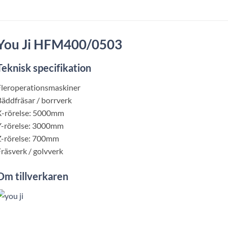
You
Ji HFM400/0503
Teknisk specifikation
leroperationsmaskiner
äddfräsar / borrverk
X-rörelse: 5000mm
Y-rörelse: 3000mm
Z-rörelse: 700mm
räsverk / golvverk
Om
tillverkaren