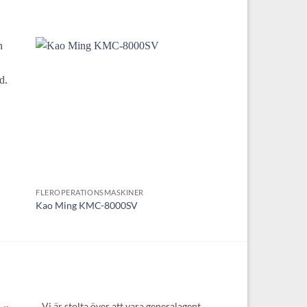
till
Lägg till
ld
utvald
kt!
produkt!
FLEROPERATIONSMASKINER
FLEROPERATIONSMASK
Kao Ming KMC-8000SV
Hedelius Acura 50
Vi är stolta över att vara generalagent