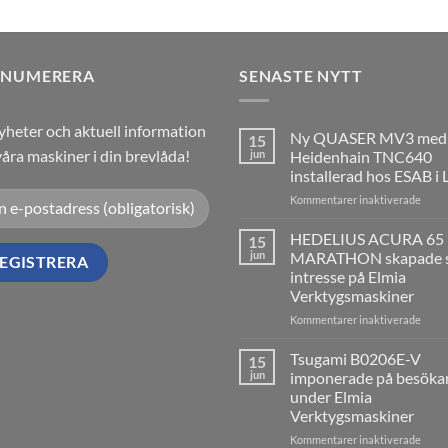
ENUMERERA
SENASTE NYTT
yheter och aktuell information
Ny QUASER MV3 med
15
åra maskiner i din brevlåda!
jun
Heidenhain TNC640
installerad hos ESAB i 
för
Kommentarer inaktiverade
Ny
QUA
HEDELIUS ACURA 65
15
MV3
jun
MARATHON skapade s
med
intresse på Elmia
Heide
Verktygsmaskiner
TNC6
insta
för
Kommentarer inaktiverade
hos
HEDE
ESAB
ACU
Tsugami B0206E-V
15
i
65
jun
imponerade på besöka
Laxå
MAR
under Elmia
skap
Verktygsmaskiner
stort
intre
för
Kommentarer inaktiverade