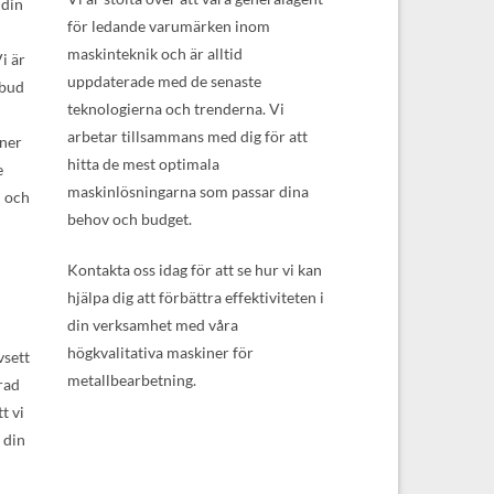
 din
för ledande varumärken inom
maskinteknik och är alltid
i är
uppdaterade med de senaste
tbud
teknologierna och trenderna. Vi
arbetar tillsammans med dig för att
iner
hitta de mest optimala
e
maskinlösningarna som passar dina
n och
behov och budget.
Kontakta oss idag för att se hur vi kan
hjälpa dig att förbättra effektiviteten i
din verksamhet med våra
högkvalitativa maskiner för
vsett
metallbearbetning.
rad
t vi
 din