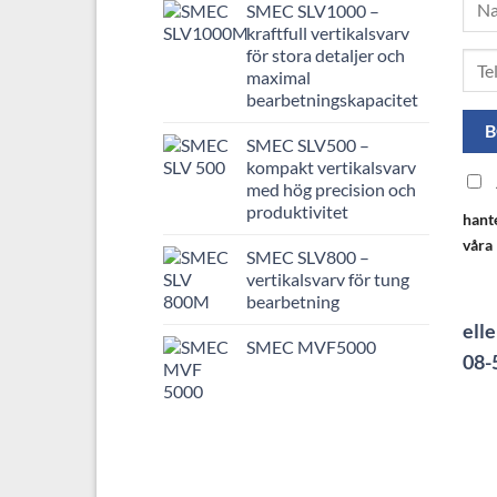
SMEC SLV1000 –
kraftfull vertikalsvarv
för stora detaljer och
maximal
bearbetningskapacitet
SMEC SLV500 –
kompakt vertikalsvarv
med hög precision och
produktivitet
hant
våra
SMEC SLV800 –
vertikalsvarv för tung
bearbetning
elle
SMEC MVF5000
08-