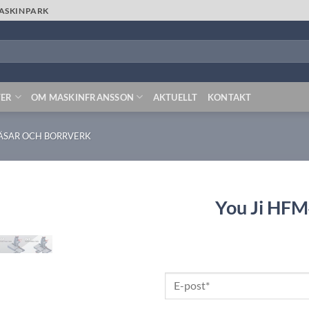
MASKINPARK
TER
OM MASKINFRANSSON
AKTUELLT
KONTAKT
ÄSAR OCH BORRVERK
You Ji HF
LÄGG TILL
UTVALD
PRODUKT!