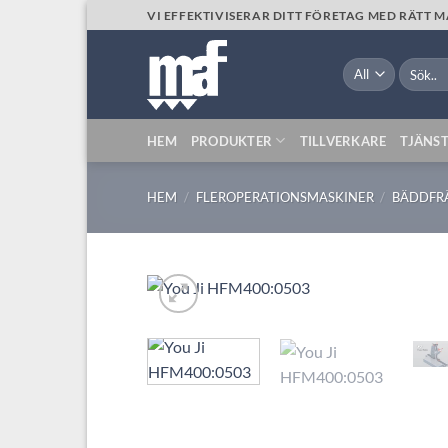
Skip
VI EFFEKTIVISERAR DITT FÖRETAG MED RÄTT 
to
content
Sök
efter:
HEM
PRODUKTER
TILLVERKARE
TJÄNS
HEM
/
FLEROPERATIONSMASKINER
/
BÄDDFR