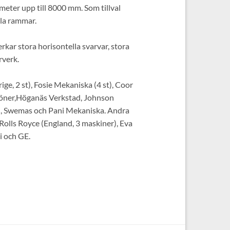
meter upp till 8000 mm. Som tillval
bla rammar.
rkar stora horisontella svarvar, stora
rverk.
ige, 2 st), Fosie Mekaniska (4 st), Coor
 Söner,Höganäs Verkstad, Johnson
ch, Swemas och Pani Mekaniska. Andra
, Rolls Royce (England, 3 maskiner), Eva
i och GE.