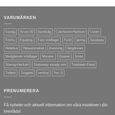
VARUMÄRKEN
5-axlig
Acura 50
bandsåg
Colchester-Harrison
Cosen
Enshu
Equiptop
Fast stödlager
Fynd
gering
Goodway
Hedelius
Helautomatisk
Kaoming
längdsvarv
Medgående stödlager
Muratec
Quaser
Smec
Starrag-Heckert
Stationary steady rest
Trautwein Parat
Trident
Tsugami
vertikal
You Ji
PRENUMERERA
Få nyheter och aktuell information om våra maskiner i din
brevlåda!