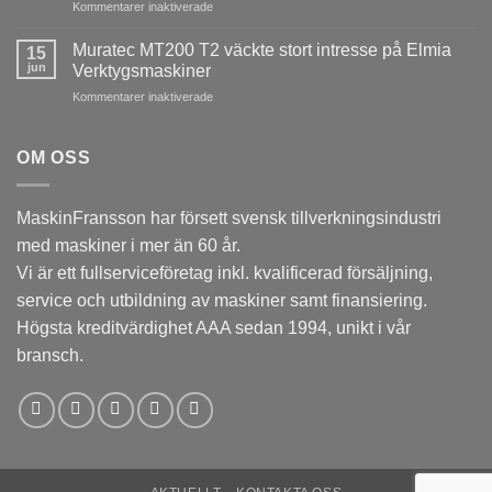
för
Kommentarer inaktiverade
skapade
i
Tsugami
stort
Laxå
B0206E-
intresse
Muratec MT200 T2 väckte stort intresse på Elmia
15
V
på
jun
Verktygsmaskiner
imponerade
Elmia
för
Kommentarer inaktiverade
på
Verktygsmaskiner
Muratec
besökarna
MT200
under
T2
OM OSS
Elmia
väckte
Verktygsmaskiner
stort
intresse
MaskinFransson har försett svensk tillverkningsindustri
på
med maskiner i mer än 60 år.
Elmia
Verktygsmaskiner
Vi är ett fullserviceföretag inkl. kvalificerad försäljning,
service och utbildning av maskiner samt finansiering.
Högsta kreditvärdighet AAA sedan 1994, unikt i vår
bransch.