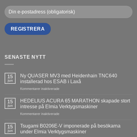
SENASTE NYTT
Ny QUASER MV3 med Heidenhain TNC640
15
jun
installerad hos ESAB i Laxå
för
Kommentarer inaktiverade
Ny
QUASER
HEDELIUS ACURA 65 MARATHON skapade stort
15
MV3
jun
intresse på Elmia Verktygsmaskiner
med
för
Kommentarer inaktiverade
Heidenhain
HEDELIUS
TNC640
ACURA
installerad
Tsugami B0206E-V imponerade på besökarna
15
65
hos
jun
under Elmia Verktygsmaskiner
MARATHON
ESAB