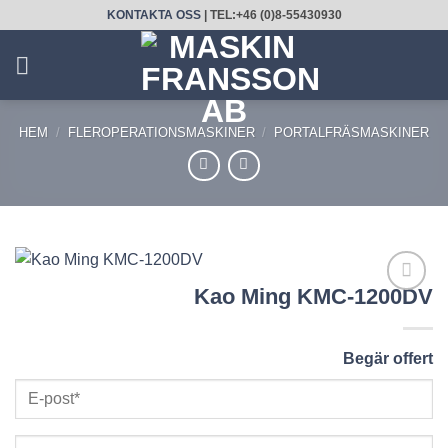
Skip
KONTAKTA OSS
| TEL:+46 (0)8-55430930
to
content
HEM
/
FLEROPERATIONSMASKINER
/
PORTALFRÄSMASKINER
Kao Ming KMC-1200DV
LÄGG
TILL
UTVALD
Begär offert
PRODUKT!