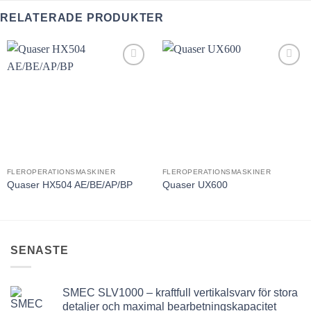
RELATERADE PRODUKTER
Lägg till
Lägg till
utvald
utvald
produkt!
produkt!
FLEROPERATIONSMASKINER
FLEROPERATIONSMASKINER
Quaser HX504 AE/BE/AP/BP
Quaser UX600
SENASTE
SMEC SLV1000 – kraftfull vertikalsvarv för stora
detaljer och maximal bearbetningskapacitet