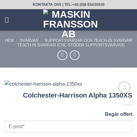
Skip
KONTAKTA OSS
| TEL:+46 (0)8-55430930
to
content
HEM
/
SVARVAR
/
SUPPORTSVARVAR OCH TEACH-IN SVARVAR
/
TEACH-IN SVARVAR (CNC-STÖDDA SUPPORTSVARVAR)
Colchester-Harrison Alpha 1350XS
LÄGG
TILL
UTVALD
Begär offert
PRODUKT!