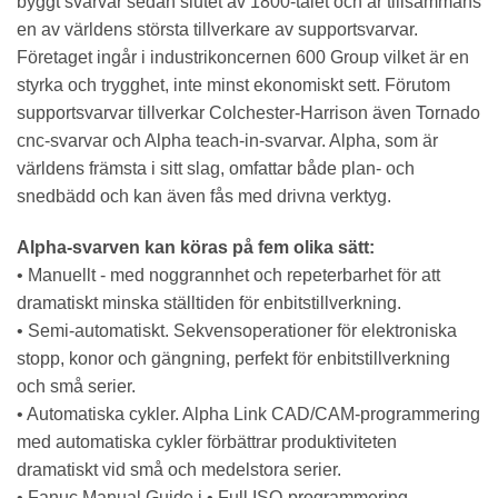
byggt svarvar sedan slutet av 1800-talet och är tillsammans
en av världens största tillverkare av supportsvarvar.
Företaget ingår i industrikoncernen 600 Group vilket är en
styrka och trygghet, inte minst ekonomiskt sett. Förutom
supportsvarvar tillverkar Colchester-Harrison även Tornado
cnc-svarvar och Alpha teach-in-svarvar. Alpha, som är
världens främsta i sitt slag, omfattar både plan- och
snedbädd och kan även fås med drivna verktyg.
Alpha-svarven kan köras på fem olika sätt:
• Manuellt - med noggrannhet och repeterbarhet för att
dramatiskt minska ställtiden för enbitstillverkning.
• Semi-automatiskt. Sekvensoperationer för elektroniska
stopp, konor och gängning, perfekt för enbitstillverkning
och små serier.
• Automatiska cykler. Alpha Link CAD/CAM-programmering
med automatiska cykler förbättrar produktiviteten
dramatiskt vid små och medelstora serier.
• Fanuc Manual Guide i • Full ISO-programmering.