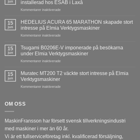
jun
installerad hos ESAB i Laxå
för
Kommentarer inaktiverade
Ny
QUASER
HEDELIUS ACURA 65 MARATHON skapade stort
15
MV3
jun
intresse på Elmia Verktygsmaskiner
med
för
Kommentarer inaktiverade
Heidenhain
HEDELIUS
TNC640
ACURA
installerad
Tsugami B0206E-V imponerade på besökarna
15
65
hos
jun
under Elmia Verktygsmaskiner
MARATHON
ESAB
för
Kommentarer inaktiverade
skapade
i
Tsugami
stort
Laxå
B0206E-
intresse
Muratec MT200 T2 väckte stort intresse på Elmia
15
V
på
jun
Verktygsmaskiner
imponerade
Elmia
för
Kommentarer inaktiverade
på
Verktygsmaskiner
Muratec
besökarna
MT200
under
T2
OM OSS
Elmia
väckte
Verktygsmaskiner
stort
intresse
MaskinFransson har försett svensk tillverkningsindustri
på
med maskiner i mer än 60 år.
Elmia
Verktygsmaskiner
Vi är ett fullserviceföretag inkl. kvalificerad försäljning,