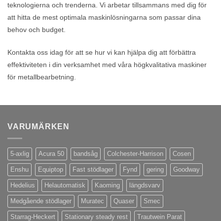
teknologierna och trenderna. Vi arbetar tillsammans med dig för
att hitta de mest optimala maskinlösningarna som passar dina
behov och budget.
Kontakta oss idag för att se hur vi kan hjälpa dig att förbättra
effektiviteten i din verksamhet med våra högkvalitativa maskiner
för metallbearbetning.
VARUMÄRKEN
5-axlig
Acura 50
bandsåg
Colchester-Harrison
Cosen
Enshu
Equiptop
Fast stödlager
Fynd
gering
Goodway
Hedelius
Helautomatisk
Kaoming
längdsvarv
Medgående stödlager
Muratec
Quaser
Smec
Starrag-Heckert
Stationary steady rest
Trautwein Parat