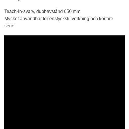
Teach-in-svarv, dubbavstånd 650 mm
Mycket användbar för enstyckstillverkning och kortare
serier