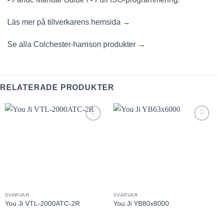
Läs mer på tillverkarens hemsida →
Se alla Colchester-harrison produkter →
RELATERADE PRODUKTER
Lägg till
Lägg till
utvald
utvald
produkt!
produkt!
SVARVAR
SVARVAR
You Ji VTL-2000ATC-2R
You Ji YB80x8000