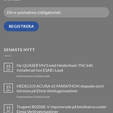
SENASTE NYTT
Ny QUASER MV3 med Heidenhain TNC640
15
jun
installerad hos ESAB i Laxå
för
Kommentarer inaktiverade
Ny
QUASER
HEDELIUS ACURA 65 MARATHON skapade stort
15
MV3
jun
intresse på Elmia Verktygsmaskiner
med
för
Kommentarer inaktiverade
Heidenhain
HEDELIUS
TNC640
ACURA
Tsugami B0206E-V imponerade på besökarna under
installerad
15
65
hos
jun
Elmia Verktygsmaskiner