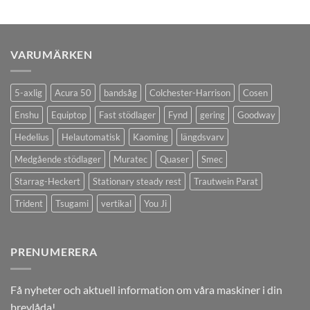
VARUMÄRKEN
5-axlig
Acura 50
bandsåg
Colchester-Harrison
Cosen
Enshu
Equiptop
Fast stödlager
Fynd
gering
Goodway
Hedelius
Helautomatisk
Kaoming
längdsvarv
Medgående stödlager
Muratec
Quaser
Smec
Starrag-Heckert
Stationary steady rest
Trautwein Parat
Trident
Tsugami
vertikal
You Ji
PRENUMERERA
Få nyheter och aktuell information om våra maskiner i din
brevlåda!