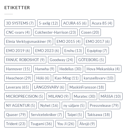
ETIKETTER
3D SYSTEMS
(7)
5-axlig
(12)
ACURA 65
(6)
Acura 85
(4)
CNC-svarv
(4)
Colchester-Harrison
(23)
Cosen
(20)
Elmia Verktygsmaskiner
(9)
EMO 2015
(4)
EMO 2017
(6)
EMO 2019
(6)
EMO 2023
(6)
Enshu
(13)
Equiptop
(7)
FANUC ROBOSHOT
(9)
Goodway
(24)
GÖTEBORG
(5)
Hannover
(15)
Hanwha
(9)
Hedelius
(30)
Hova Mekaniska
(4)
Hwacheon
(29)
Hölö
(6)
Kao-Ming
(11)
karusellsvarv
(10)
Leverans
(65)
LÄNGDSVARV
(6)
MaskinFransson
(18)
MICROPRECISION
(5)
MILANO
(9)
Muratec
(30)
MÄSSA
(10)
NY AGENTUR
(5)
Nyhet
(16)
ny säljare
(5)
Pressrelease
(79)
Quaser
(79)
Servicetekniker
(7)
Taipei
(5)
Takisawa
(18)
Trident
(23)
Tsugami
(36)
You Ji
(26)
Älvsjö
(9)