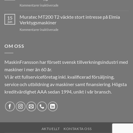
MARATHON
ESAB
för
Kommentarer inaktiverade
skapade
i
Tsugami
stort
Laxå
B0206E-
Muratec MT200 T2 väckte stort intresse på Elmia
intresse
15
V
på
jun
Verktygsmaskiner
imponerade
Elmia
för
Kommentarer inaktiverade
på
Verktygsmaskiner
Muratec
besökarna
MT200
under
T2
OM OSS
Elmia
väckte
Verktygsmaskiner
stort
intresse
MaskinFransson har försett svensk tillverkningsindustri med
på
maskiner i mer än 60 år.
Elmia
Verktygsmaskiner
Vi är ett fullserviceföretag inkl. kvalificerad försäljning,
service och utbildning av maskiner samt finansiering. Högsta
kreditvärdighet AAA sedan 1994, unikt i vår bransch.
AKTUELLT
KONTAKTA OSS