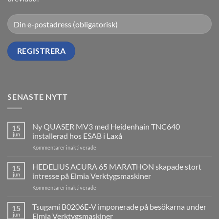
SENASTE NYTT
Ny QUASER MV3 med Heidenhain TNC640
15
jun
installerad hos ESAB i Laxå
för
Kommentarer inaktiverade
Ny
QUASER
HEDELIUS ACURA 65 MARATHON skapade stort
15
MV3
jun
intresse på Elmia Verktygsmaskiner
med
för
Kommentarer inaktiverade
Heidenhain
HEDELIUS
TNC640
ACURA
Tsugami B0206E-V imponerade på besökarna under
installerad
15
65
hos
jun
Elmia Verktygsmaskiner