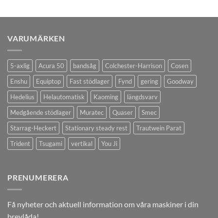
VARUMÄRKEN
5-axlig
Acura 50
bandsåg
Colchester-Harrison
Cosen
Enshu
Equiptop
Fast stödlager
Fynd
gering
Goodway
Hedelius
Helautomatisk
Kaoming
längdsvarv
Medgående stödlager
Muratec
Quaser
Smec
Starrag-Heckert
Stationary steady rest
Trautwein Parat
Trident
Tsugami
vertikal
You Ji
PRENUMERERA
Få nyheter och aktuell information om våra maskiner i din
brevlåda!