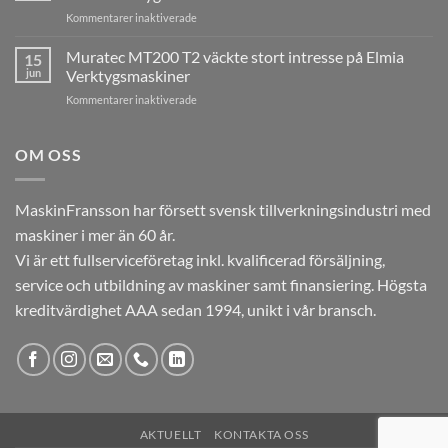
MARATHON
ESAB
för
Kommentarer inaktiverade
skapade
i
Tsugami
stort
Laxå
B0206E-
Muratec MT200 T2 väckte stort intresse på Elmia
intresse
15
V
på
jun
Verktygsmaskiner
imponerade
Elmia
för
Kommentarer inaktiverade
på
Verktygsmaskiner
Muratec
besökarna
MT200
under
T2
OM OSS
Elmia
väckte
Verktygsmaskiner
stort
intresse
MaskinFransson har försett svensk tillverkningsindustri med
på
maskiner i mer än 60 år.
Elmia
Verktygsmaskiner
Vi är ett fullserviceföretag inkl. kvalificerad försäljning,
service och utbildning av maskiner samt finansiering. Högsta
kreditvärdighet AAA sedan 1994, unikt i vår bransch.
AKTUELLT
KONTAKTA OSS