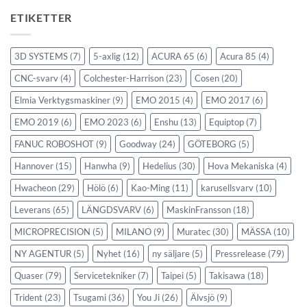
ETIKETTER
3D SYSTEMS
(7)
5-axlig
(12)
ACURA 65
(6)
Acura 85
(4)
CNC-svarv
(4)
Colchester-Harrison
(23)
Cosen
(20)
Elmia Verktygsmaskiner
(9)
EMO 2015
(4)
EMO 2017
(6)
EMO 2019
(6)
EMO 2023
(6)
Enshu
(13)
Equiptop
(7)
FANUC ROBOSHOT
(9)
Goodway
(24)
GÖTEBORG
(5)
Hannover
(15)
Hanwha
(9)
Hedelius
(30)
Hova Mekaniska
(4)
Hwacheon
(29)
Hölö
(6)
Kao-Ming
(11)
karusellsvarv
(10)
Leverans
(65)
LÄNGDSVARV
(6)
MaskinFransson
(18)
MICROPRECISION
(5)
MILANO
(9)
Muratec
(30)
MÄSSA
(10)
NY AGENTUR
(5)
Nyhet
(16)
ny säljare
(5)
Pressrelease
(79)
Quaser
(79)
Servicetekniker
(7)
Taipei
(5)
Takisawa
(18)
Trident
(23)
Tsugami
(36)
You Ji
(26)
Älvsjö
(9)