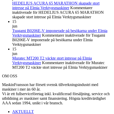
HEDELIUS ACURA 65 MARATHON skapade stort
intresse på Elmia Verktygsmaskiner
Kommentarer
inaktiverade
för HEDELIUS ACURA 65 MARATHON
skapade stort intresse på Elmia Verktygsmaskiner
15
jun
Tsugami B0206E-V imponerade på besökarna under Elmia
Verktygsmaskiner
Kommentarer inaktiverade
för Tsugami
B0206E-V imponerade på besökarna under Elmia
Verktygsmaskiner
15
jun
Muratec MT200 T2 väckte stort intresse på Elmia
Verktygsmaskiner
Kommentarer inaktiverade
för Muratec
MT200 T2 väckte stort intresse på Elmia Verktygsmaskiner
OM OSS
MaskinFransson har försett svensk tillverkningsindustri med
maskiner i mer än 60 år.
Vi är ett fullserviceföretag inkl. kvalificerad försäljning, service och
utbildning av maskiner samt finansiering. Högsta kreditvärdighet
AAA sedan 1994, unikt i vår bransch.
AKTUELLT