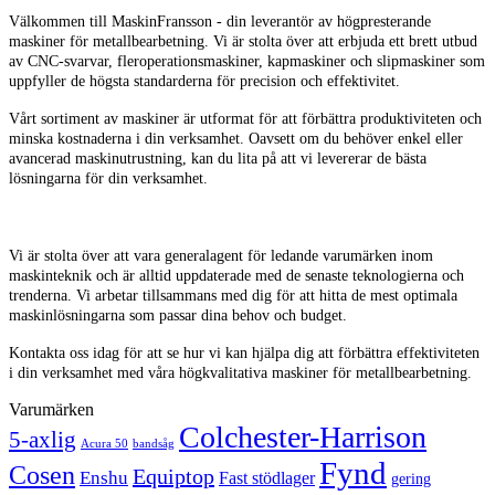
Välkommen till MaskinFransson - din leverantör av högpresterande
maskiner för metallbearbetning. Vi är stolta över att erbjuda ett brett utbud
av CNC-svarvar, fleroperationsmaskiner, kapmaskiner och slipmaskiner som
uppfyller de högsta standarderna för precision och effektivitet.
Vårt sortiment av maskiner är utformat för att förbättra produktiviteten och
minska kostnaderna i din verksamhet. Oavsett om du behöver enkel eller
avancerad maskinutrustning, kan du lita på att vi levererar de bästa
lösningarna för din verksamhet.
Vi är stolta över att vara generalagent för ledande varumärken inom
maskinteknik och är alltid uppdaterade med de senaste teknologierna och
trenderna. Vi arbetar tillsammans med dig för att hitta de mest optimala
maskinlösningarna som passar dina behov och budget.
Kontakta oss idag för att se hur vi kan hjälpa dig att förbättra effektiviteten
i din verksamhet med våra högkvalitativa maskiner för metallbearbetning.
Varumärken
Colchester-Harrison
5-axlig
Acura 50
bandsåg
Fynd
Cosen
Equiptop
Enshu
Fast stödlager
gering