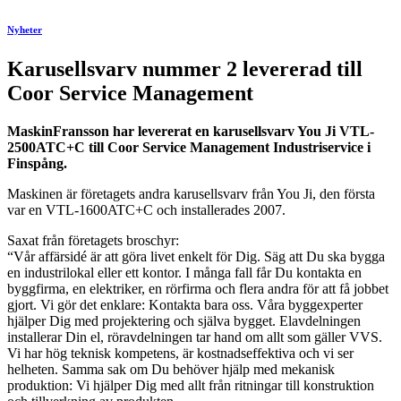
Nyheter
Karusellsvarv nummer 2 levererad till
Coor Service Management
MaskinFransson har levererat en karusellsvarv You Ji VTL-
2500ATC+C till Coor Service Management Industriservice i
Finspång.
Maskinen är företagets andra karusellsvarv från You Ji, den första
var en VTL-1600ATC+C och installerades 2007.
Saxat från företagets broschyr:
“Vår affärsidé är att göra livet enkelt för Dig. Säg att Du ska bygga
en industrilokal eller ett kontor. I många fall får Du kontakta en
byggfirma, en elektriker, en rörfirma och flera andra för att få jobbet
gjort. Vi gör det enklare: Kontakta bara oss. Våra byggexperter
hjälper Dig med projektering och själva bygget. Elavdelningen
installerar Din el, röravdelningen tar hand om allt som gäller VVS.
Vi har hög teknisk kompetens, är kostnadseffektiva och vi ser
helheten. Samma sak om Du behöver hjälp med mekanisk
produktion: Vi hjälper Dig med allt från ritningar till konstruktion