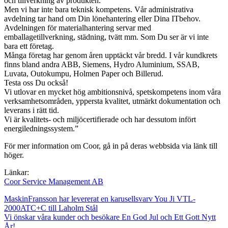
och tillverkning av produkten.
Men vi har inte bara teknisk kompetens. Vår administrativa
avdelning tar hand om Din lönehantering eller Dina ITbehov.
Avdelningen för materialhantering servar med
emballagetillverkning, städning, tvätt mm. Som Du ser är vi inte
bara ett företag.
Många företag har genom åren upptäckt vår bredd. I vår kundkrets
finns bland andra ABB, Siemens, Hydro Aluminium, SSAB,
Luvata, Outokumpu, Holmen Paper och Billerud.
Testa oss Du också!
Vi utlovar en mycket hög ambitionsnivå, spetskompetens inom våra
verksamhetsområden, yppersta kvalitet, utmärkt dokumentation och
leverans i rätt tid.
Vi är kvalitets- och miljöcertifierade och har dessutom infört
energiledningssystem.”
För mer information om Coor, gå in på deras webbsida via länk till
höger.
Länkar:
Coor Service Management AB
MaskinFransson har levererat en karusellsvarv You Ji VTL-
2000ATC+C till Laholm Stål
Vi önskar våra kunder och besökare En God Jul och Ett Gott Nytt
År!