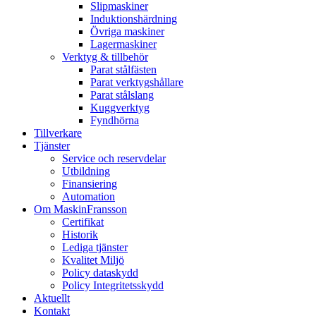
Slipmaskiner
Induktionshärdning
Övriga maskiner
Lagermaskiner
Verktyg & tillbehör
Parat stålfästen
Parat verktygshållare
Parat stålslang
Kuggverktyg
Fyndhörna
Tillverkare
Tjänster
Service och reservdelar
Utbildning
Finansiering
Automation
Om MaskinFransson
Certifikat
Historik
Lediga tjänster
Kvalitet Miljö
Policy dataskydd
Policy Integritetsskydd
Aktuellt
Kontakt