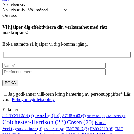
Nyhetsarkiv
Nyhetsarkiv
Om oss
Vi hjälper dig effektivisera din verksamhet med rätt
maskinpark!
Boka ett möte så hjälper vi dig komma igång.
Jag godkänner villkoren kring hantering av personuppgifter* Läs
våra
Policy integritetspolicy
Etiketter
5-axlig
(12)
3D SYSTEMS
(7)
ACURA 65
(6)
Acura 85
(4)
CNC-svarv
(4)
Colchester-Harrison
(23)
Cosen
(20)
Elmia
Verktygsmaskiner
(9)
EMO 2017
(6)
EMO 2019
(6)
EMO
EMO 2015
(4)