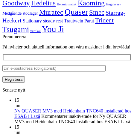
Kaoming
Goodway
Hedelius
Helautomatisk
längdsvarv
Quaser
Muratec
Smec
Starrag-
Medgående stödlager
Trident
Heckert
Stationary steady rest
Trautwein Parat
You Ji
Tsugami
vertikal
Prenumerera
Få nyheter och aktuell information om våra maskiner i din brevlåda!
Senaste nytt
15
jun
Ny QUASER MV3 med Heidenhain TNC640 installerad hos
ESAB i Laxå
Kommentarer inaktiverade
för Ny QUASER
MV3 med Heidenhain TNC640 installerad hos ESAB i Laxå
15
jun