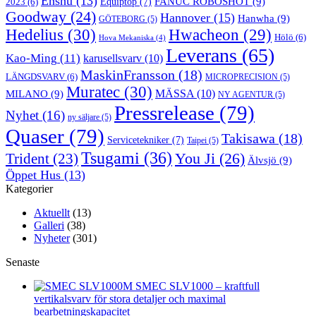
Enshu
(13)
FANUC ROBOSHOT
(9)
2023
(6)
Equiptop
(7)
Goodway
(24)
Hannover
(15)
Hanwha
(9)
GÖTEBORG
(5)
Hedelius
(30)
Hwacheon
(29)
Hölö
(6)
Hova Mekaniska
(4)
Leverans
(65)
Kao-Ming
(11)
karusellsvarv
(10)
MaskinFransson
(18)
LÄNGDSVARV
(6)
MICROPRECISION
(5)
Muratec
(30)
MILANO
(9)
MÄSSA
(10)
NY AGENTUR
(5)
Pressrelease
(79)
Nyhet
(16)
ny säljare
(5)
Quaser
(79)
Takisawa
(18)
Servicetekniker
(7)
Taipei
(5)
Tsugami
(36)
You Ji
(26)
Trident
(23)
Älvsjö
(9)
Öppet Hus
(13)
Kategorier
Aktuellt
(13)
Galleri
(38)
Nyheter
(301)
Senaste
SMEC SLV1000 – kraftfull
vertikalsvarv för stora detaljer och maximal
bearbetningskapacitet