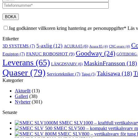
Jag godkänner villkoren kring hantering av personuppgifter* Läs 
Etiketter
Co
5-axlig
(12)
3D SYSTEMS
(7)
ACURA 65
(6)
Acura 85
(4)
CNC-svarv
(4)
Goodway
(24)
FANUC ROBOSHOT
(9)
Equiptop
(7)
GÖTEBORG
Leverans
(65)
MaskinFransson
(18)
LÄNGDSVARV
(6)
Quaser
(79)
T
Takisawa
(18)
Servicetekniker
(7)
Taipei
(5)
Kategorier
Aktuellt
(13)
Galleri
(38)
Nyheter
(301)
Senaste
SMEC SLV1000 – kraftfull vertikalsvarv 
SMEC SLV500 – kompakt vertikalsvarv med
SMEC SLV800 – vertikalsvarv för tung 