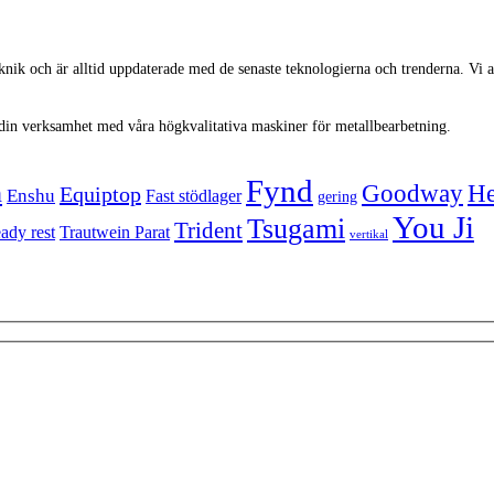
knik och är alltid uppdaterade med de senaste teknologierna och trenderna. Vi 
n i din verksamhet med våra högkvalitativa maskiner för metallbearbetning.
Fynd
n
Goodway
He
Equiptop
Enshu
Fast stödlager
gering
You Ji
Tsugami
Trident
eady rest
Trautwein Parat
vertikal