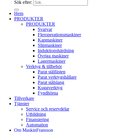
Sök efter:
Hem
PRODUKTER
PRODUKTER
Svarvar
Fleroperationsmaskiner
Kapmaskiner
Slipmaskiner
Induktionshärdning
Övriga maskiner
Lagermaskiner
Verktyg & tillbehör
Parat stålfästen
Parat verktygshållare
Parat stålslang
Kuggverktyg
Fyndhörna
Tillverkare
Tjänster
Service och reservdelar
Utbildning
Finansiering
Automation
Om MaskinFransson