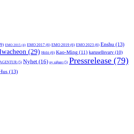
Enshu
(13)
9)
EMO 2017
(6)
EMO 2019
(6)
EMO 2023
(6)
EMO 2015
(4)
Hwacheon
(29)
Kao-Ming
(11)
karusellsvarv
(10)
Hölö
(6)
Pressrelease
(79)
Nyhet
(16)
 AGENTUR
(5)
ny säljare
(5)
Hus
(13)