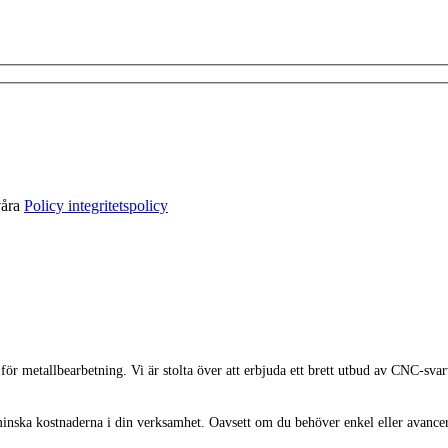
våra
Policy integritetspolicy
r metallbearbetning. Vi är stolta över att erbjuda ett brett utbud av CNC-sva
minska kostnaderna i din verksamhet. Oavsett om du behöver enkel eller avancera