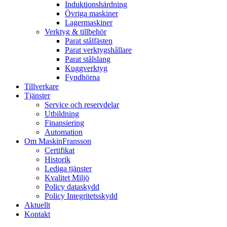
Induktionshärdning
Övriga maskiner
Lagermaskiner
Verktyg & tillbehör
Parat stålfästen
Parat verktygshållare
Parat stålslang
Kuggverktyg
Fyndhörna
Tillverkare
Tjänster
Service och reservdelar
Utbildning
Finansiering
Automation
Om MaskinFransson
Certifikat
Historik
Lediga tjänster
Kvalitet Miljö
Policy dataskydd
Policy Integritetsskydd
Aktuellt
Kontakt