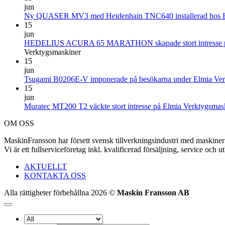
jun
Ny QUASER MV3 med Heidenhain TNC640 installerad hos 
15
jun
HEDELIUS ACURA 65 MARATHON skapade stort intresse på
Verktygsmaskiner
15
jun
Tsugami B0206E-V imponerade på besökarna under Elmia Ver
15
jun
Muratec MT200 T2 väckte stort intresse på Elmia Verktygsmas
OM OSS
MaskinFransson har försett svensk tillverkningsindustri med maskiner 
Vi är ett fullserviceföretag inkl. kvalificerad försäljning, service oc
AKTUELLT
KONTAKTA OSS
Alla rättigheter förbehållna 2026 ©
Maskin Fransson AB