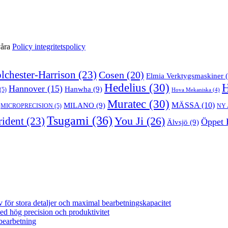
våra
Policy integritetspolicy
lchester-Harrison
(23)
Cosen
(20)
Elmia Verktygsmaskiner
(
Hedelius
(30)
Hannover
(15)
Hanwha
(9)
(5)
Hova Mekaniska
(4)
Muratec
(30)
MILANO
(9)
MÄSSA
(10)
MICROPRECISION
(5)
NY
Tsugami
(36)
You Ji
(26)
rident
(23)
Öppet 
Älvsjö
(9)
för stora detaljer och maximal bearbetningskapacitet
 hög precision och produktivitet
bearbetning