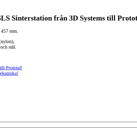
S Sinterstation från 3D Systems till Protot
x 457 mm.
(nylon),
och stål.
ll Prototal!
Mekaniska!
!