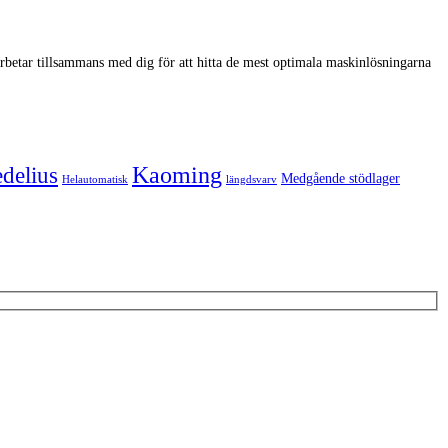
arbetar tillsammans med dig för att hitta de mest optimala maskinlösningarna
Kaoming
delius
Medgående stödlager
Helautomatisk
längdsvarv