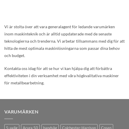
Vi är stolta över att vara generalagent för ledande varumärken
inom maskinteknik och är alltid uppdaterade med de senaste
teknologierna och trenderna. Vi arbetar tillsammans med dig för att
hitta de mest optimala maskinlösningarna som passar dina behov
och budget.
Kontakta oss idag för att se hur vi kan hjälpa dig att förbättra
effektiviteten i din verksamhet med våra högkvalitativa maskiner
för metallbearbetning.
VARUMÄRKEN
5-axlig
Acura 50
bandsåg
Colchester-Harrison
Cosen