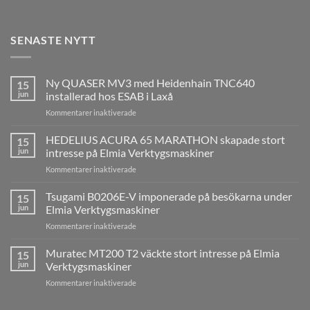
SENASTE NYTT
Ny QUASER MV3 med Heidenhain TNC640
15
jun
installerad hos ESAB i Laxå
för
Kommentarer inaktiverade
Ny
QUASER
HEDELIUS ACURA 65 MARATHON skapade stort
15
MV3
jun
intresse på Elmia Verktygsmaskiner
med
för
Kommentarer inaktiverade
Heidenhain
HEDELIUS
TNC640
ACURA
Tsugami B0206E-V imponerade på besökarna under
installerad
15
65
hos
jun
Elmia Verktygsmaskiner
MARATHON
ESAB
för
Kommentarer inaktiverade
skapade
i
Tsugami
stort
Laxå
B0206E-
Muratec MT200 T2 väckte stort intresse på Elmia
intresse
15
V
på
jun
Verktygsmaskiner
imponerade
Elmia
för
Kommentarer inaktiverade
på
Verktygsmaskiner
Muratec
besökarna
MT200
under