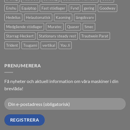
Enshu
Equiptop
Fast stödlager
Fynd
gering
Goodway
Hedelius
Helautomatisk
Kaoming
längdsvarv
Medgående stödlager
Muratec
Quaser
Smec
Starrag-Heckert
Stationary steady rest
Trautwein Parat
Trident
Tsugami
vertikal
You Ji
PRENUMERERA
Få nyheter och aktuell information om våra maskiner i din
brevlåda!