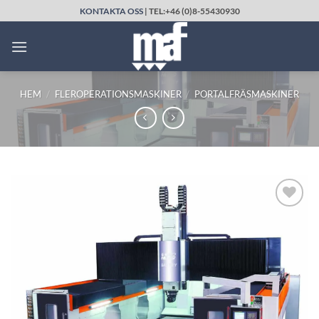
Skip
KONTAKTA OSS
| TEL:+46 (0)8-55430930
to
content
HEM
/
FLEROPERATIONSMASKINER
/
PORTALFRÄSMASKINER
LÄGG TILL
UTVALD
PRODUKT!