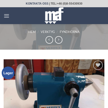
Skip
KONTAKTA OSS
| TEL:+46 (0)8-55430930
to
content
HEM
/
VERKTYG
/
FYNDHÖRNA
Lager
LÄGG
TILL
UTVALD
PRODUKT!