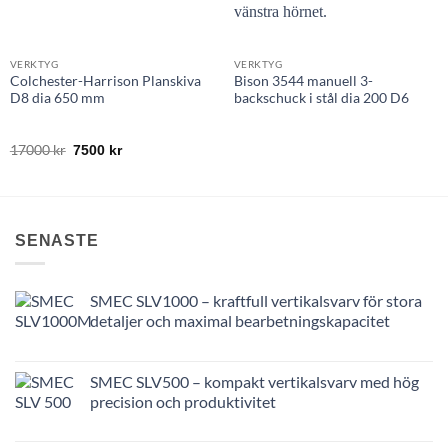
VERKTYG
VERKTYG
Colchester-Harrison Planskiva
Bison 3544 manuell 3-
D8 dia 650 mm
backschuck i stål dia 200 D6
Det
Det
17000
kr
7500
kr
ursprungliga
nuvarande
priset
priset
var:
är:
17000 kr.
7500 kr.
SENASTE
SMEC SLV1000 – kraftfull vertikalsvarv för stora
detaljer och maximal bearbetningskapacitet
SMEC SLV500 – kompakt vertikalsvarv med hög
precision och produktivitet