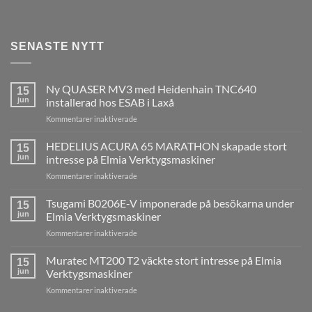
SENASTE NYTT
Ny QUASER MV3 med Heidenhain TNC640
15
jun
installerad hos ESAB i Laxå
för
Kommentarer inaktiverade
Ny
QUASER
HEDELIUS ACURA 65 MARATHON skapade stort
15
MV3
jun
intresse på Elmia Verktygsmaskiner
med
för
Kommentarer inaktiverade
Heidenhain
HEDELIUS
TNC640
ACURA
Tsugami B0206E-V imponerade på besökarna under
installerad
15
65
hos
jun
Elmia Verktygsmaskiner
MARATHON
ESAB
för
Kommentarer inaktiverade
skapade
i
Tsugami
stort
Laxå
B0206E-
Muratec MT200 T2 väckte stort intresse på Elmia
intresse
15
V
på
jun
Verktygsmaskiner
imponerade
Elmia
för
Kommentarer inaktiverade
på
Verktygsmaskiner
Muratec
besökarna