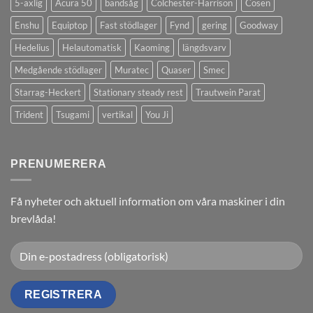
5-axlig
Acura 50
bandsåg
Colchester-Harrison
Cosen
Enshu
Equiptop
Fast stödlager
Fynd
gering
Goodway
Hedelius
Helautomatisk
Kaoming
längdsvarv
Medgående stödlager
Muratec
Quaser
Smec
Starrag-Heckert
Stationary steady rest
Trautwein Parat
Trident
Tsugami
vertikal
You Ji
PRENUMERERA
Få nyheter och aktuell information om våra maskiner i din
brevlåda!