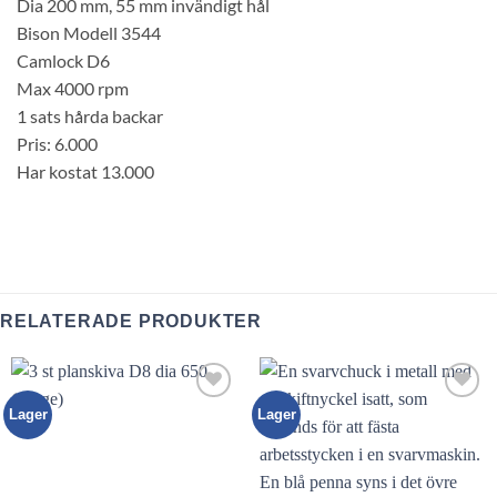
Dia 200 mm, 55 mm invändigt hål
Bison Modell 3544
Camlock D6
Max 4000 rpm
1 sats hårda backar
Pris: 6.000
Har kostat 13.000
RELATERADE PRODUKTER
Lägg till
Lägg till
Lager
Lager
utvald
utvald
produkt!
produkt!