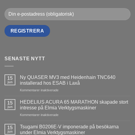
SENASTE NYTT
Ny QUASER MV3 med Heidenhain TNC640
15
jun
installerad hos ESAB i Laxå
för
Kommentarer inaktiverade
Ny
QUASER
HEDELIUS ACURA 65 MARATHON skapade stort
15
MV3
jun
intresse på Elmia Verktygsmaskiner
med
för
Kommentarer inaktiverade
Heidenhain
HEDELIUS
TNC640
ACURA
installerad
Tsugami B0206E-V imponerade på besökarna
15
65
hos
jun
under Elmia Verktygsmaskiner
MARATHON