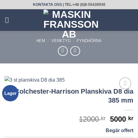
Skip
KONTAKTA OSS
| TEL:+46 (0)8-55430930
to
content
HEM
/
VERKTYG
/
FYNDHÖRNA
Colchester-Harrison Planskiva D8 dia
Lager
LÄGG
385 mm
TILL
UTVALD
PRODUKT!
Det
D
12000
5000
kr
kr
ursprun
n
Begär offert
priset
p