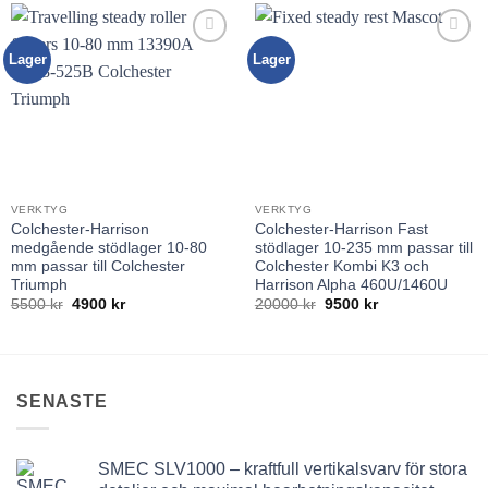
Lager
Lager
Lägg till
Lägg till
utvald
utvald
produkt!
produkt!
VERKTYG
VERKTYG
Colchester-Harrison
Colchester-Harrison Fast
medgående stödlager 10-80
stödlager 10-235 mm passar till
mm passar till Colchester
Colchester Kombi K3 och
Triumph
Harrison Alpha 460U/1460U
Det
Det
Det
Det
5500
kr
4900
kr
20000
kr
9500
kr
ursprungliga
nuvarande
ursprungliga
nuvarande
priset
priset
priset
priset
var:
är:
var:
är:
5500 kr.
4900 kr.
20000 kr.
9500 kr.
SENASTE
SMEC SLV1000 – kraftfull vertikalsvarv för stora