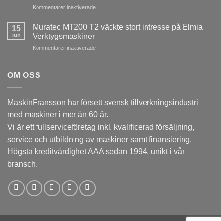
ESAB
för
Kommentarer inaktiverade
skapade
i
Tsugami
stort
Laxå
B0206E-
intresse
Muratec MT200 T2 väckte stort intresse på Elmia
15
V
på
jun
Verktygsmaskiner
imponerade
Elmia
för
Kommentarer inaktiverade
på
Verktygsmaskiner
Muratec
besökarna
MT200
under
T2
OM OSS
Elmia
väckte
Verktygsmaskiner
stort
intresse
MaskinFransson har försett svensk tillverkningsindustri
på
med maskiner i mer än 60 år.
Elmia
Verktygsmaskiner
Vi är ett fullserviceföretag inkl. kvalificerad försäljning,
service och utbildning av maskiner samt finansiering.
Högsta kreditvärdighet AAA sedan 1994, unikt i vår
bransch.