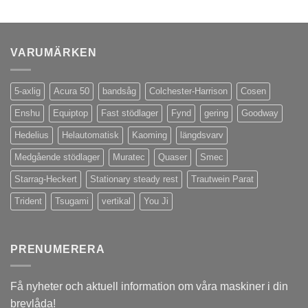
VARUMÄRKEN
5-axlig
Acura 50
bandsåg
Colchester-Harrison
Cosen
Enshu
Equiptop
Fast stödlager
Fynd
gering
Goodway
Hedelius
Helautomatisk
Kaoming
längdsvarv
Medgående stödlager
Muratec
Quaser
Smec
Starrag-Heckert
Stationary steady rest
Trautwein Parat
Trident
Tsugami
vertikal
You Ji
PRENUMERERA
Få nyheter och aktuell information om våra maskiner i din
brevlåda!