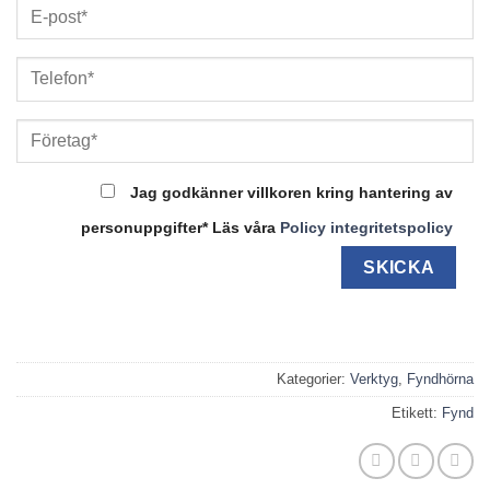
var:
ä
12000 kr
5
Jag godkänner villkoren kring hantering av
personuppgifter* Läs våra
Policy integritetspolicy
Kategorier:
Verktyg
,
Fyndhörna
Etikett:
Fynd