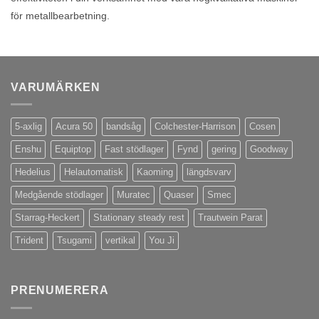
för metallbearbetning.
VARUMÄRKEN
5-axlig
Acura 50
bandsåg
Colchester-Harrison
Cosen
Enshu
Equiptop
Fast stödlager
Fynd
gering
Goodway
Hedelius
Helautomatisk
Kaoming
längdsvarv
Medgående stödlager
Muratec
Quaser
Smec
Starrag-Heckert
Stationary steady rest
Trautwein Parat
Trident
Tsugami
vertikal
You Ji
PRENUMERERA