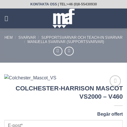
Skip
KONTAKTA OSS
| TEL:+46 (0)8-55430930
to
content
HEM
/
SVARVAR
/
SUPPORTSVARVAR OCH TEACH-IN SVARVAR
/
MANUELLA SVARVAR (SUPPORTSVARVAR)
COLCHESTER-HARRISON MASCOT
LÄGG
VS2000 – V460
TILL
UTVALD
PRODUKT!
Begär offert