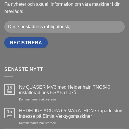
Få nyheter och aktuell information om våra maskiner i din
brevlåda!
SENASTE NYTT
Ny QUASER MV3 med Heidenhain TNC640
15
jun
installerad hos ESAB i Laxå
för
Kommentarer inaktiverade
Ny
QUASER
HEDELIUS ACURA 65 MARATHON skapade stort
15
MV3
jun
intresse på Elmia Verktygsmaskiner
med
för
Kommentarer inaktiverade
Heidenhain
HEDELIUS
TNC640