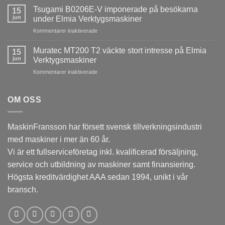
ACURA
installerad
Tsugami B0206E-V imponerade på besökarna
15
65
hos
jun
under Elmia Verktygsmaskiner
MARATHON
ESAB
för
Kommentarer inaktiverade
skapade
i
Tsugami
stort
Laxå
B0206E-
intresse
Muratec MT200 T2 väckte stort intresse på Elmia
15
V
på
jun
Verktygsmaskiner
imponerade
Elmia
för
Kommentarer inaktiverade
på
Verktygsmaskiner
Muratec
besökarna
MT200
under
T2
OM OSS
Elmia
väckte
Verktygsmaskiner
stort
intresse
MaskinFransson har försett svensk tillverkningsindustri
på
med maskiner i mer än 60 år.
Elmia
Verktygsmaskiner
Vi är ett fullserviceföretag inkl. kvalificerad försäljning,
service och utbildning av maskiner samt finansiering.
Högsta kreditvärdighet AAA sedan 1994, unikt i vår
bransch.