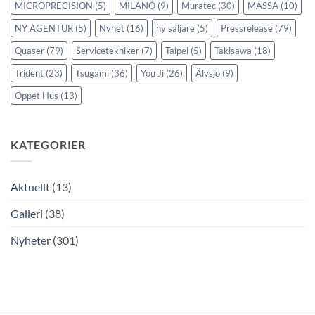
MICROPRECISION
(5)
MILANO
(9)
Muratec
(30)
MÄSSA
(10)
NY AGENTUR
(5)
Nyhet
(16)
ny säljare
(5)
Pressrelease
(79)
Quaser
(79)
Servicetekniker
(7)
Taipei
(5)
Takisawa
(18)
Trident
(23)
Tsugami
(36)
You Ji
(26)
Älvsjö
(9)
Öppet Hus
(13)
KATEGORIER
Aktuellt
(13)
Galleri
(38)
Nyheter
(301)