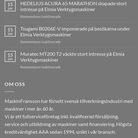
QUASER
HEDELIUS ACURA 65 MARATHON skapade stort
15
MV3
jun
intresse på Elmia Verktygsmaskiner
med
för
Kommentarer inaktiverade
Heidenhain
HEDELIUS
TNC640
ACURA
Tsugami B0206E-V imponerade på besökarna under
installerad
15
65
hos
jun
Elmia Verktygsmaskiner
MARATHON
ESAB
för
Kommentarer inaktiverade
skapade
i
Tsugami
stort
Laxå
B0206E-
Muratec MT200 T2 väckte stort intresse på Elmia
intresse
15
V
på
jun
Verktygsmaskiner
imponerade
Elmia
för
Kommentarer inaktiverade
på
Verktygsmaskiner
Muratec
besökarna
MT200
under
T2
OM OSS
Elmia
väckte
Verktygsmaskiner
stort
intresse
MaskinFransson har försett svensk tillverkningsindustri med
på
maskiner i mer än 60 år.
Elmia
Verktygsmaskiner
Vi är ett fullserviceföretag inkl. kvalificerad försäljning,
service och utbildning av maskiner samt finansiering. Högsta
kreditvärdighet AAA sedan 1994, unikt i vår bransch.