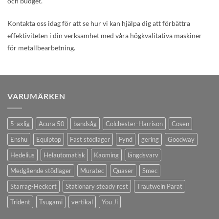
och budget.
Kontakta oss idag för att se hur vi kan hjälpa dig att förbättra
effektiviteten i din verksamhet med våra högkvalitativa maskiner
för metallbearbetning.
VARUMÄRKEN
5-axlig
Acura 50
bandsåg
Colchester-Harrison
Cosen
Enshu
Equiptop
Fast stödlager
Fynd
gering
Goodway
Hedelius
Helautomatisk
Kaoming
längdsvarv
Medgående stödlager
Muratec
Quaser
Smec
Starrag-Heckert
Stationary steady rest
Trautwein Parat
Trident
Tsugami
vertikal
You Ji