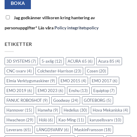
Jag godkänner villkoren kring hantering av
personuppgifter* Läs våra
Policy integritetspolicy
ETIKETTER
3D SYSTEMS
(7)
5-axlig
(12)
ACURA 65
(6)
Acura 85
(4)
CNC-svarv
(4)
Colchester-Harrison
(23)
Cosen
(20)
Elmia Verktygsmaskiner
(9)
EMO 2015
(4)
EMO 2017
(6)
EMO 2019
(6)
EMO 2023
(6)
Enshu
(13)
Equiptop
(7)
FANUC ROBOSHOT
(9)
Goodway
(24)
GÖTEBORG
(5)
Hannover
(15)
Hanwha
(9)
Hedelius
(30)
Hova Mekaniska
(4)
Hwacheon
(29)
Hölö
(6)
Kao-Ming
(11)
karusellsvarv
(10)
Leverans
(65)
LÄNGDSVARV
(6)
MaskinFransson
(18)