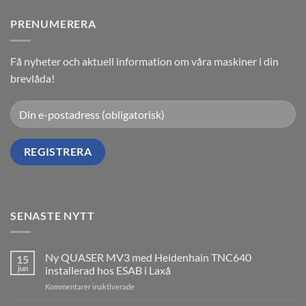
PRENUMERERA
Få nyheter och aktuell information om våra maskiner i din
brevlåda!
SENASTE NYTT
Ny QUASER MV3 med Heidenhain TNC640
15
jun
installerad hos ESAB i Laxå
för
Kommentarer inaktiverade
Ny