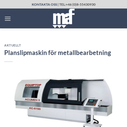
Skip
KONTAKTA OSS
| TEL:+46 (0)8-55430930
to
content
AKTUELLT
Planslipmaskin för metallbearbetning