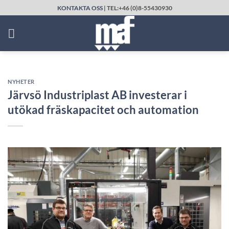
Skip
KONTAKTA OSS
| TEL:+46 (0)8-55430930
to
content
NYHETER
Järvsö Industriplast AB investerar i
utökad fräskapacitet och automation