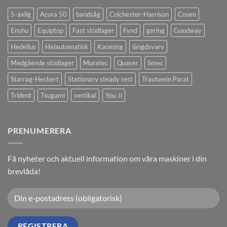
5-axlig
Acura 50
bandsåg
Colchester-Harrison
Cosen
Enshu
Equiptop
Fast stödlager
Fynd
gering
Goodway
Hedelius
Helautomatisk
Kaoming
längdsvarv
Medgående stödlager
Muratec
Quaser
Smec
Starrag-Heckert
Stationary steady rest
Trautwein Parat
Trident
Tsugami
vertikal
You Ji
PRENUMERERA
Få nyheter och aktuell information om våra maskiner i din
brevlåda!