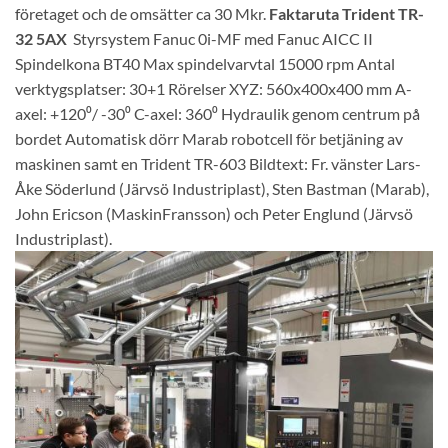
företaget och de omsätter ca 30 Mkr.
Faktaruta Trident TR-
32 5AX
Styrsystem Fanuc 0i-MF med Fanuc AICC II
Spindelkona BT40 Max spindelvarvtal 15000 rpm Antal
verktygsplatser: 30+1 Rörelser XYZ: 560x400x400 mm A-
axel: +120⁰/ -30⁰ C-axel: 360⁰ Hydraulik genom centrum på
bordet Automatisk dörr Marab robotcell för betjäning av
maskinen samt en Trident TR-603 Bildtext: Fr. vänster Lars-
Åke Söderlund (Järvsö Industriplast), Sten Bastman (Marab),
John Ericson (MaskinFransson) och Peter Englund (Järvsö
Industriplast).