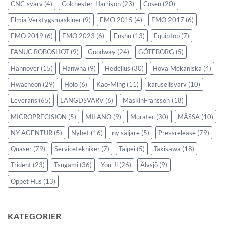
CNC-svarv
(4)
Colchester-Harrison
(23)
Cosen
(20)
Elmia Verktygsmaskiner
(9)
EMO 2015
(4)
EMO 2017
(6)
EMO 2019
(6)
EMO 2023
(6)
Enshu
(13)
Equiptop
(7)
FANUC ROBOSHOT
(9)
Goodway
(24)
GÖTEBORG
(5)
Hannover
(15)
Hanwha
(9)
Hedelius
(30)
Hova Mekaniska
(4)
Hwacheon
(29)
Hölö
(6)
Kao-Ming
(11)
karusellsvarv
(10)
Leverans
(65)
LÄNGDSVARV
(6)
MaskinFransson
(18)
MICROPRECISION
(5)
MILANO
(9)
Muratec
(30)
MÄSSA
(10)
NY AGENTUR
(5)
Nyhet
(16)
ny säljare
(5)
Pressrelease
(79)
Quaser
(79)
Servicetekniker
(7)
Taipei
(5)
Takisawa
(18)
Trident
(23)
Tsugami
(36)
You Ji
(26)
Älvsjö
(9)
Öppet Hus
(13)
KATEGORIER