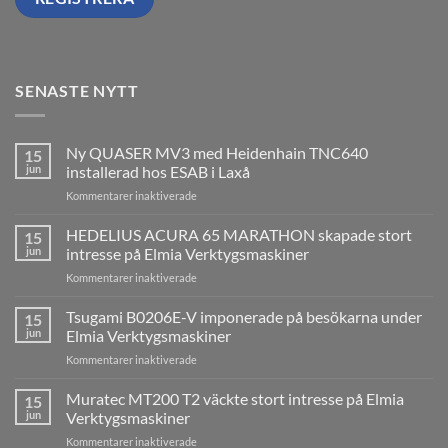
SENASTE NYTT
Ny QUASER MV3 med Heidenhain TNC640
15
jun
installerad hos ESAB i Laxå
för
Kommentarer inaktiverade
Ny
QUASER
HEDELIUS ACURA 65 MARATHON skapade stort
15
MV3
jun
intresse på Elmia Verktygsmaskiner
med
för
Kommentarer inaktiverade
Heidenhain
HEDELIUS
TNC640
ACURA
Tsugami B0206E-V imponerade på besökarna under
installerad
15
65
hos
jun
Elmia Verktygsmaskiner
MARATHON
ESAB
för
Kommentarer inaktiverade
skapade
i
Tsugami
stort
Laxå
B0206E-
Muratec MT200 T2 väckte stort intresse på Elmia
intresse
15
V
på
jun
Verktygsmaskiner
imponerade
Elmia
för
Kommentarer inaktiverade
på
Verktygsmaskiner