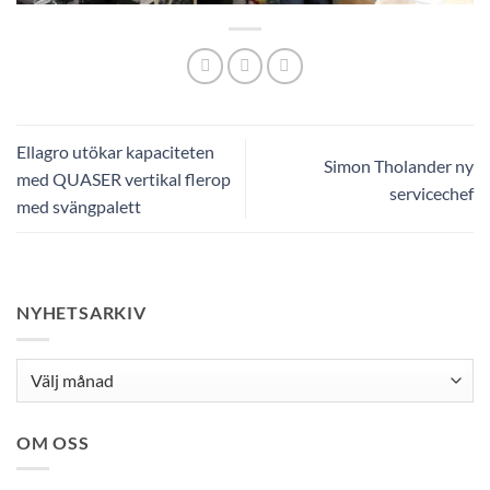
Ellagro utökar kapaciteten
Simon Tholander ny
med QUASER vertikal flerop
servicechef
med svängpalett
NYHETSARKIV
Nyhetsarkiv
OM OSS