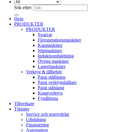
Sök efter:
Hem
PRODUKTER
PRODUKTER
Svarvar
Fleroperationsmaskiner
Kapmaskiner
Slipmaskiner
Induktionshärdning
Övriga maskiner
Lagermaskiner
Verktyg & tillbehör
Parat stålfästen
Parat verktygshållare
Parat stålslang
Kuggverktyg
Fyndhörna
Tillverkare
Tjänster
Service och reservdelar
Utbildning
Finansiering
Automation