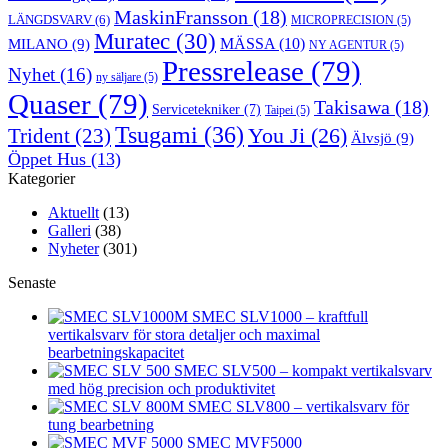
MaskinFransson
(18)
LÄNGDSVARV
(6)
MICROPRECISION
(5)
Muratec
(30)
MILANO
(9)
MÄSSA
(10)
NY AGENTUR
(5)
Pressrelease
(79)
Nyhet
(16)
ny säljare
(5)
Quaser
(79)
Takisawa
(18)
Servicetekniker
(7)
Taipei
(5)
Tsugami
(36)
You Ji
(26)
Trident
(23)
Älvsjö
(9)
Öppet Hus
(13)
Kategorier
Aktuellt
(13)
Galleri
(38)
Nyheter
(301)
Senaste
SMEC SLV1000 – kraftfull
vertikalsvarv för stora detaljer och maximal
bearbetningskapacitet
SMEC SLV500 – kompakt vertikalsvarv
med hög precision och produktivitet
SMEC SLV800 – vertikalsvarv för
tung bearbetning
SMEC MVF5000