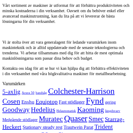
Vårt sortiment av maskiner är utformat för att förbättra produktiviteten och
minska kostnaderna i din verksamhet. Oavsett om du behöver enkel eller
avancerad maskinutrustning, kan du lita på att vi levererar de bästa
lösningarna för din verksamhet.
Vi är stolta över att vara generalagent för ledande varumärken inom
maskinteknik och är alltid uppdaterade med de senaste teknologierna och
trenderna. Vi arbetar tillsammans med dig för att hitta de mest optimala
maskinlösningarna som passar dina behov och budget.
Kontakta oss idag för att se hur vi kan hjälpa dig att förbättra effektiviteten
i din verksamhet med våra högkvalitativa maskiner för metallbearbetning.
Varumärken
Colchester-Harrison
5-axlig
Acura 50
bandsåg
Fynd
Cosen
Equiptop
Enshu
Fast stödlager
gering
Kaoming
Goodway
Hedelius
Helautomatisk
längdsvarv
Quaser
Muratec
Smec
Starrag-
Medgående stödlager
Trident
Heckert
Stationary steady rest
Trautwein Parat