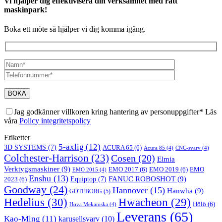
Vi hjälper dig effektivisera din verksamhet med rätt
maskinpark!
Boka ett möte så hjälper vi dig komma igång.
Jag godkänner villkoren kring hantering av personuppgifter* Läs
våra
Policy integritetspolicy
Etiketter
5-axlig
(12)
3D SYSTEMS
(7)
ACURA 65
(6)
Acura 85
(4)
CNC-svarv
(4)
Colchester-Harrison
(23)
Cosen
(20)
Elmia
Verktygsmaskiner
(9)
EMO 2017
(6)
EMO 2019
(6)
EMO
EMO 2015
(4)
Enshu
(13)
FANUC ROBOSHOT
(9)
2023
(6)
Equiptop
(7)
Goodway
(24)
Hannover
(15)
Hanwha
(9)
GÖTEBORG
(5)
Hedelius
(30)
Hwacheon
(29)
Hölö
(6)
Hova Mekaniska
(4)
Leverans
(65)
Kao-Ming
(11)
karusellsvarv
(10)