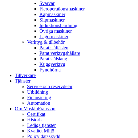
Svarvar
Fleroperationsmaskiner
Kapmaskiner
Slipmaskiner
Induktionshärdning
Övriga maskiner
Lagermaskiner
Verktyg & tillbehör
Parat stålfästen
Parat verktygshållare
Parat stålslang
Kuggverktyg
Fyndhörna
Tillverkare
Tjänster
Service och reservdelar
Utbildning
Finansiering
Automation
Om MaskinFransson
Certifikat
Historik
Lediga tjänster
Kvalitet Miljö
Policy dataskydd