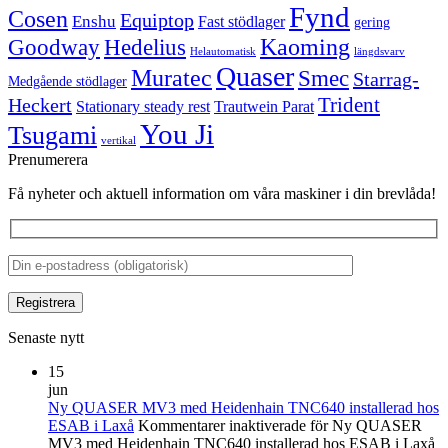
Fynd
Cosen
Equiptop
Enshu
Fast stödlager
gering
Kaoming
Goodway
Hedelius
Helautomatisk
längdsvarv
Quaser
Muratec
Smec
Starrag-
Medgående stödlager
Trident
Heckert
Stationary steady rest
Trautwein Parat
You Ji
Tsugami
vertikal
Prenumerera
Få nyheter och aktuell information om våra maskiner i din brevlåda!
Senaste nytt
15
jun
Ny QUASER MV3 med Heidenhain TNC640 installerad hos
ESAB i Laxå
Kommentarer inaktiverade
för Ny QUASER
MV3 med Heidenhain TNC640 installerad hos ESAB i Laxå