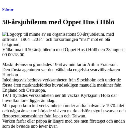
Nyheter
50-årsjubileum med Öppet Hus i Hölö
Välkomna till 50-årsjubileum med Öppet Hus i Hölö den 28 augusti
09.00-18.00
MaskinFransson
grundades
1964
av
min
farfar
Arthur
Fransson
.
Den
första
agenturen
var
den
välkända
engelska
svarvtillverkaren
Harrison.
Inledningsvis
bedrevs
verksamheten
från
Stockholm
och
under de
första
åren
marknadsfördes
huvudsakligen
manuella
maskiner
från
England
och
Östeuropa
.
1971
flyttades
verksamheten
ner
till
vackra
Kyrksjön
i
Hölö
där
huvudkontoret
ligger
än
idag
.
Min
pappa
kom
in i
verksamheten
under
andra
halvan
av
1970-talet
och
några
år
senare
började
vi
även
marknadsföra
styrda
svarvar
och
fleroperationsmaskiner
från
Japan
och
Taiwan.
Varken
farfar
eller
pappa
är
längre
med
oss
men
företaget
och
andan
som
de
byggde
upp
lever
kvar
.