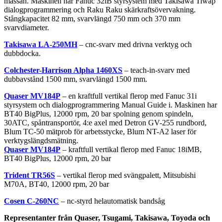
mässan
.
Maskinen
har
Fanuc
32iB
styrsystem
med
Takisawa
Tiwap
dialogprogrammering
och
Raku
Raku
skärkraftsövervakning
.
Stångkapacitet
82 mm,
svarvlängd
750 mm
och
370 mm
svarvdiameter
.
Takisawa
LA-250MH
–
cnc-svarv
med
drivna
verktyg
och
dubbdocka
.
Colchester-Harrison Alpha
1460XS
–
teach-in-svarv
med
dubbavstånd
1500 mm,
svarvlängd
1500 mm.
Quaser
MV184P
– en
kraftfull
vertikal
flerop
med Fanuc
31i
styrsystem
och
dialogprogrammering
Manual Guide i.
Maskinen
har
BT40
BigPlus
, 12000 rpm, 20 bar
spolning
genom
spindeln
,
30ATC
,
spåntransportör
, 4:e
axel
med
Detron
GV-255
rundbord
,
Blum
TC-50
mätprob
för
arbetsstycke
, Blum
NT-A2
laser
för
verktygslängdsmätning
.
Quaser
MV184P
–
kraftfull
vertikal
flerop
med Fanuc
18iMB
,
BT40
BigPlus
, 12000 rpm, 20 bar
Trident
TR56S
–
vertikal
flerop
med
svängpalett
, Mitsubishi
M70A
,
BT40
, 12000 rpm, 20 bar
Cosen
C-260NC
–
nc-styrd
helautomatisk
bandsåg
Representanter
från
Quaser
,
Tsugami
,
Takisawa
,
Toyoda
och