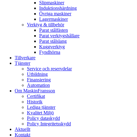
Slipmaskiner
Induktionshärdning
Övriga maskiner
Lagermaskiner
Verktyg & tillbehör
Parat stålfästen
Parat verktygshållare
Parat stålslang
Kuggverktyg
Fyndhörna
Tillverkare
Tjänster
Service och reservdelar
Utbildning
Finansiering
Automation
Om MaskinFransson
Certifikat
Historik
Lediga tjänster
Kvalitet Miljö
Policy dataskydd
Policy Integritetsskydd
Aktuellt
Kontakt