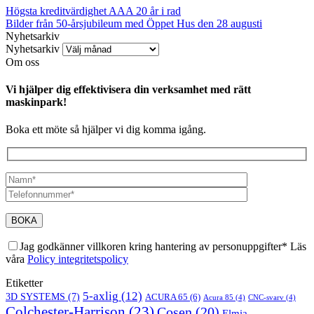
Högsta kreditvärdighet AAA 20 år i rad
Bilder från 50-årsjubileum med Öppet Hus den 28 augusti
Nyhetsarkiv
Nyhetsarkiv
Om oss
Vi hjälper dig effektivisera din verksamhet med rätt
maskinpark!
Boka ett möte så hjälper vi dig komma igång.
Jag godkänner villkoren kring hantering av personuppgifter* Läs
våra
Policy integritetspolicy
Etiketter
5-axlig
(12)
3D SYSTEMS
(7)
ACURA 65
(6)
Acura 85
(4)
CNC-svarv
(4)
Colchester-Harrison
(23)
Cosen
(20)
Elmia