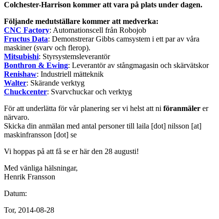
Colchester-Harrison
kommer
att
vara
på
plats under
dagen
.
Följande
medutställare
kommer
att
medverka
:
CNC
Factory
:
Automationscell
från
Robojob
Fructus
Data
:
Demonstrerar
Gibbs
camsystem
i
ett
par
av
våra
maskiner
(
svarv
och
flerop
).
Mitsubishi
:
Styrsystemsleverantör
Bonthron
& Ewing
:
Leverantör
av
stångmagasin
och
skärvätskor
Renishaw
:
Industriell
mätteknik
Walter
:
Skärande
verktyg
Chuckcenter
:
Svarvchuckar
och
verktyg
För
att
underlätta
för
vår
planering
ser
vi
helst
att
ni
föranmäler
er
närvaro
.
Skicka
din
anmälan
med
antal
personer
till
laila [dot] nilsson
[at]
maskinfransson [dot] se
Vi
hoppas
på
att
få
se
er
här
den 28
augusti
!
Med
vänliga
hälsningar
,
Henrik
Fransson
Datum:
Tor, 2014-08-28