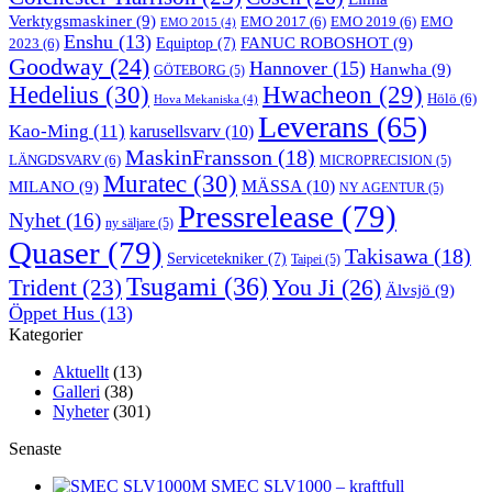
Verktygsmaskiner
(9)
EMO 2017
(6)
EMO 2019
(6)
EMO
EMO 2015
(4)
Enshu
(13)
FANUC ROBOSHOT
(9)
2023
(6)
Equiptop
(7)
Goodway
(24)
Hannover
(15)
Hanwha
(9)
GÖTEBORG
(5)
Hedelius
(30)
Hwacheon
(29)
Hölö
(6)
Hova Mekaniska
(4)
Leverans
(65)
Kao-Ming
(11)
karusellsvarv
(10)
MaskinFransson
(18)
LÄNGDSVARV
(6)
MICROPRECISION
(5)
Muratec
(30)
MILANO
(9)
MÄSSA
(10)
NY AGENTUR
(5)
Pressrelease
(79)
Nyhet
(16)
ny säljare
(5)
Quaser
(79)
Takisawa
(18)
Servicetekniker
(7)
Taipei
(5)
Tsugami
(36)
You Ji
(26)
Trident
(23)
Älvsjö
(9)
Öppet Hus
(13)
Kategorier
Aktuellt
(13)
Galleri
(38)
Nyheter
(301)
Senaste
SMEC SLV1000 – kraftfull