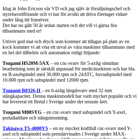
Idag
är
John
Ericson
vår
VD
och
jag
själv
är
försäljningschef
och
styrelseordförande
och
vi
har
för
avsikt
att
driva
företaget
vidare
under
lång
tid
framöver
.
Det
har
nu
gått
50
år
sedan
starten
och
det
vill
vi
gärna
fira
tillsammans
med
er
!
Utöver
god mat
och
dryck
som
kommer
att
tillagas
på
plats
av
en
kock
kommer
vi
att
visa
ett
urval
av
våra
maskiner
tillsammans
med
en
hel
del
tillbehör
och
automation
enligt
följande
:
Tsugami
HS20M-5AX
– en
cnc-svarv
för
5-axlig
simultan
bearbetning
som
är
särskilt
anpassad
för
medicinsektorn
och
har
bla
.
en
B-axelspindel
med 30.000 rpm
och
24ATC
,
huvudspindel
med
10.000 rpm
och
subspindel
med 12000 rpm.
Tsugami
B0326-II
– en
6-axlig
längdsvarv
med 32 mm
stångkapacitet
.
Denna
maskinmodell
har
varit
mycket
populär
och
vi
har
levererat
ett
flertal
i
Sverige
under
det
senaste
året
.
Tsugami
M08SYG
– en
cnc-svarv
med
subspindel
och
Y-axel
,
portalladdare
och
stångutrustning
.
Takisawa
TS-4000YS
– en
ny
mycket
kraftfull
cnc-svarv
med
Y-
axel
och
subspindel
som
premiärvisades
i
Sverige
under
MAX-