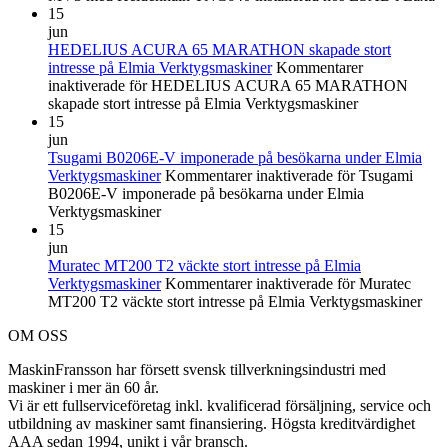
15
jun
HEDELIUS ACURA 65 MARATHON skapade stort
intresse på Elmia Verktygsmaskiner
Kommentarer
inaktiverade
för HEDELIUS ACURA 65 MARATHON
skapade stort intresse på Elmia Verktygsmaskiner
15
jun
Tsugami B0206E-V imponerade på besökarna under Elmia
Verktygsmaskiner
Kommentarer inaktiverade
för Tsugami
B0206E-V imponerade på besökarna under Elmia
Verktygsmaskiner
15
jun
Muratec MT200 T2 väckte stort intresse på Elmia
Verktygsmaskiner
Kommentarer inaktiverade
för Muratec
MT200 T2 väckte stort intresse på Elmia Verktygsmaskiner
OM OSS
MaskinFransson har försett svensk tillverkningsindustri med
maskiner i mer än 60 år.
Vi är ett fullserviceföretag inkl. kvalificerad försäljning, service och
utbildning av maskiner samt finansiering. Högsta kreditvärdighet
AAA sedan 1994, unikt i vår bransch.