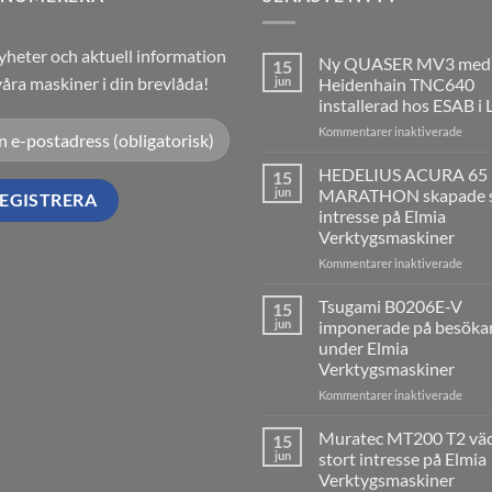
yheter och aktuell information
Ny QUASER MV3 med
15
åra maskiner i din brevlåda!
jun
Heidenhain TNC640
installerad hos ESAB i 
för
Kommentarer inaktiverade
Ny
QUA
HEDELIUS ACURA 65
15
MV3
jun
MARATHON skapade s
med
intresse på Elmia
Heide
Verktygsmaskiner
TNC6
insta
för
Kommentarer inaktiverade
hos
HEDE
ESAB
ACU
Tsugami B0206E-V
15
i
65
jun
imponerade på besöka
Laxå
MAR
under Elmia
skap
Verktygsmaskiner
stort
intre
för
Kommentarer inaktiverade
på
Tsug
Elmia
B020
Muratec MT200 T2 vä
15
Verkt
V
jun
stort intresse på Elmia
impo
Verktygsmaskiner
på