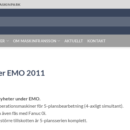
MASKINPARK
TER
OM MASKINFRANSSON
AKTUELLT
KONTAKT
der EMO 2011
 nyheter under EMO.
erationsmaskiner för 5-plansbearbetning (4-axligt simultant).
även fås med Fanuc 0i.
törre tillskotten är 5-plansserien komplett.