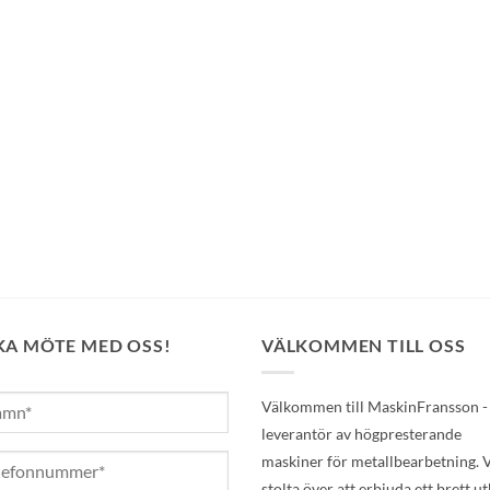
KA MÖTE MED OSS!
VÄLKOMMEN TILL OSS
Välkommen till MaskinFransson -
leverantör av högpresterande
maskiner för metallbearbetning. V
stolta över att erbjuda ett brett u