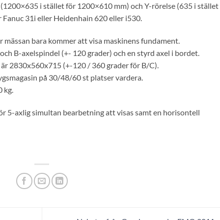
(1200×635 i stället för 1200×610 mm) och Y-rörelse (635 i stället 
anuc 31i eller Heidenhain 620 eller i530.
r mässan bara kommer att visa maskinens fundament.
och B-axelspindel (+- 120 grader) och en styrd axel i bordet.
 är 2830x560x715 (+-120 / 360 grader för B/C).
gsmagasin på 30/48/60 st platser vardera.
 kg.
5-axlig simultan bearbetning att visas samt en horisontell