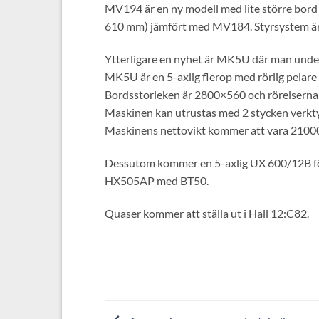
MV194 är en ny modell med lite större bord 
610 mm) jämfört med MV184. Styrsystem är F
Ytterligare en nyhet är MK5U där man unde
MK5U är en 5-axlig flerop med rörlig pelare 
Bordsstorleken är 2800×560 och rörelserna
Maskinen kan utrustas med 2 stycken verkty
Maskinens nettovikt kommer att vara 21000
Dessutom kommer en 5-axlig UX 600/12B för 
HX505AP med BT50.
Quaser kommer att ställa ut i Hall 12:C82.