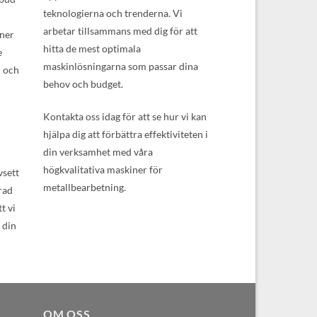
teknologierna och trenderna. Vi
arbetar tillsammans med dig för att
iner
hitta de mest optimala
e
maskinlösningarna som passar dina
n och
behov och budget.
Kontakta oss idag för att se hur vi kan
hjälpa dig att förbättra effektiviteten i
din verksamhet med våra
högkvalitativa maskiner för
vsett
metallbearbetning.
rad
t vi
 din
OM OSS