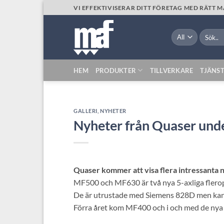
Skip
VI EFFEKTIVISERAR DITT FÖRETAG MED RÄTT 
to
content
Sök
efter:
HEM
PRODUKTER
TILLVERKARE
TJÄNS
GALLERI
,
NYHETER
Nyheter från Quaser un
Quaser kommer att visa flera intressanta
MF500 och MF630 är två nya 5-axliga flerop
De är utrustade med Siemens 828D men kan 
Förra året kom MF400 och i och med de nya s