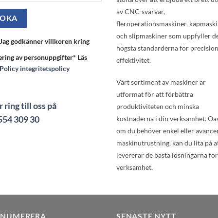
av CNC-svarvar,
fleroperationsmaskiner, kapmask
och slipmaskiner som uppfyller d
Jag godkänner villkoren kring
högsta standarderna för precisio
ering av personuppgifter* Läs
effektivitet.
Policy integritetspolicy
Vårt sortiment av maskiner är
utformat för att förbättra
r ring till oss på
produktiviteten och minska
554 309 30
kostnaderna i din verksamhet. Oa
om du behöver enkel eller avance
maskinutrustning, kan du lita på at
levererar de bästa lösningarna för
verksamhet.
ENUMERERA
SENASTE NYTT