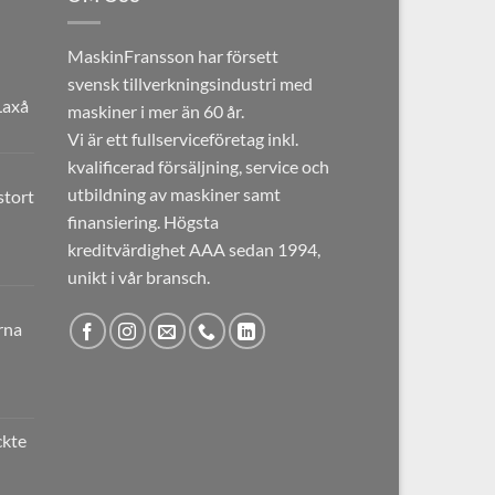
MaskinFransson har försett
svensk tillverkningsindustri med
Laxå
maskiner i mer än 60 år.
Vi är ett fullserviceföretag inkl.
kvalificerad försäljning, service och
SER
utbildning av maskiner samt
tort
finansiering. Högsta
nhain
40
kreditvärdighet AAA sedan 1994,
llerad
unikt i vår bransch.
LIUS
RA
rna
ATHON
ade
sse
ami
6E-
ckte
ygsmaskiner
nerade