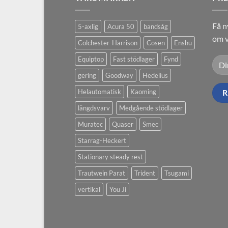
Få n
5-axlig
Acura 50
bandsåg
om v
Colchester-Harrison
Cosen
Enshu
Equiptop
Fast stödlager
Fynd
gering
Goodway
Hedelius
Helautomatisk
Kaoming
längdsvarv
Medgående stödlager
Muratec
Quaser
Smec
Starrag-Heckert
Stationary steady rest
Trautwein Parat
Trident
Tsugami
vertikal
You Ji