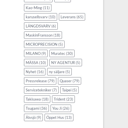
Kao-Ming
(11)
karusellsvarv
(10)
Leverans
(65)
LÄNGDSVARV
(6)
MaskinFransson
(18)
MICROPRECISION
(5)
MILANO
(9)
Muratec
(30)
MÄSSA
(10)
NY AGENTUR
(5)
Nyhet
(16)
ny säljare
(5)
Pressrelease
(79)
Quaser
(79)
Servicetekniker
(7)
Taipei
(5)
Takisawa
(18)
Trident
(23)
Tsugami
(36)
You Ji
(26)
Älvsjö
(9)
Öppet Hus
(13)