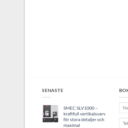
SENASTE
BO
SMEC SLV1000 –
kraftfull vertikalsvarv
för stora detaljer och
maximal