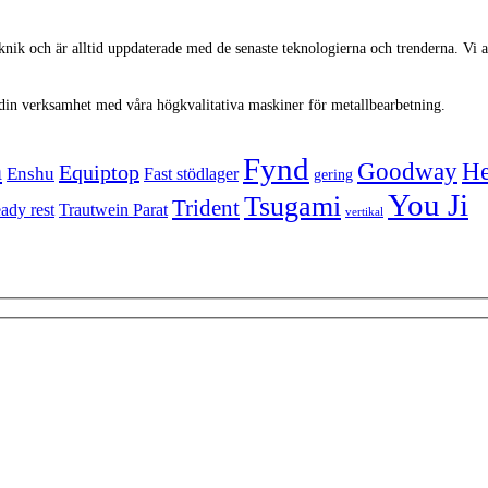
knik och är alltid uppdaterade med de senaste teknologierna och trenderna. Vi 
n i din verksamhet med våra högkvalitativa maskiner för metallbearbetning.
Fynd
n
Goodway
He
Equiptop
Enshu
Fast stödlager
gering
You Ji
Tsugami
Trident
eady rest
Trautwein Parat
vertikal