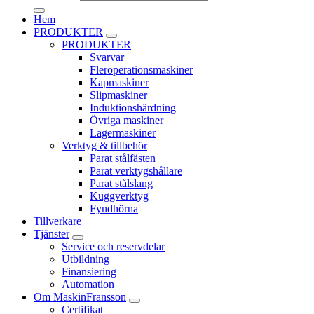
Hem
PRODUKTER
PRODUKTER
Svarvar
Fleroperationsmaskiner
Kapmaskiner
Slipmaskiner
Induktionshärdning
Övriga maskiner
Lagermaskiner
Verktyg & tillbehör
Parat stålfästen
Parat verktygshållare
Parat stålslang
Kuggverktyg
Fyndhörna
Tillverkare
Tjänster
Service och reservdelar
Utbildning
Finansiering
Automation
Om MaskinFransson
Certifikat