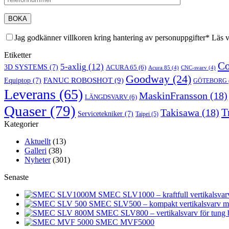
Jag godkänner villkoren kring hantering av personuppgifter* Läs 
Etiketter
Co
5-axlig
(12)
3D SYSTEMS
(7)
ACURA 65
(6)
Acura 85
(4)
CNC-svarv
(4)
Goodway
(24)
FANUC ROBOSHOT
(9)
Equiptop
(7)
GÖTEBORG
Leverans
(65)
MaskinFransson
(18)
LÄNGDSVARV
(6)
Quaser
(79)
T
Takisawa
(18)
Servicetekniker
(7)
Taipei
(5)
Kategorier
Aktuellt
(13)
Galleri
(38)
Nyheter
(301)
Senaste
SMEC SLV1000 – kraftfull vertikalsvarv 
SMEC SLV500 – kompakt vertikalsvarv med
SMEC SLV800 – vertikalsvarv för tung 
SMEC MVF5000