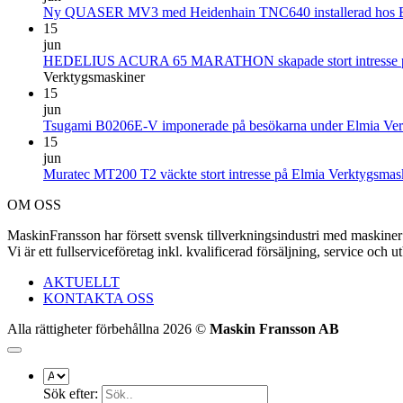
Ny QUASER MV3 med Heidenhain TNC640 installerad hos 
15
jun
HEDELIUS ACURA 65 MARATHON skapade stort intresse på
Verktygsmaskiner
15
jun
Tsugami B0206E-V imponerade på besökarna under Elmia Ver
15
jun
Muratec MT200 T2 väckte stort intresse på Elmia Verktygsmas
OM OSS
MaskinFransson har försett svensk tillverkningsindustri med maskiner 
Vi är ett fullserviceföretag inkl. kvalificerad försäljning, service oc
AKTUELLT
KONTAKTA OSS
Alla rättigheter förbehållna 2026 ©
Maskin Fransson AB
Sök efter: