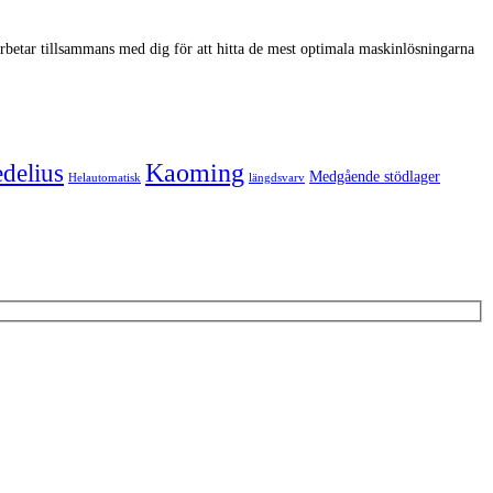
arbetar tillsammans med dig för att hitta de mest optimala maskinlösningarna
Kaoming
delius
Medgående stödlager
Helautomatisk
längdsvarv