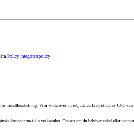
våra
Policy integritetspolicy
r metallbearbetning. Vi är stolta över att erbjuda ett brett utbud av CNC-sva
minska kostnaderna i din verksamhet. Oavsett om du behöver enkel eller avancera