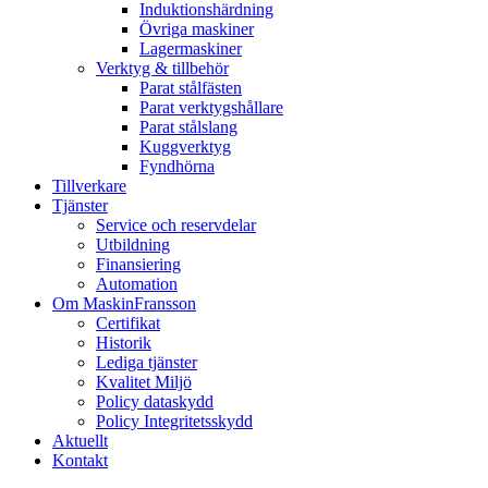
Induktionshärdning
Övriga maskiner
Lagermaskiner
Verktyg & tillbehör
Parat stålfästen
Parat verktygshållare
Parat stålslang
Kuggverktyg
Fyndhörna
Tillverkare
Tjänster
Service och reservdelar
Utbildning
Finansiering
Automation
Om MaskinFransson
Certifikat
Historik
Lediga tjänster
Kvalitet Miljö
Policy dataskydd
Policy Integritetsskydd
Aktuellt
Kontakt