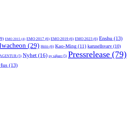
Enshu
(13)
9)
EMO 2017
(6)
EMO 2019
(6)
EMO 2023
(6)
EMO 2015
(4)
Hwacheon
(29)
Kao-Ming
(11)
karusellsvarv
(10)
Hölö
(6)
Pressrelease
(79)
Nyhet
(16)
 AGENTUR
(5)
ny säljare
(5)
Hus
(13)