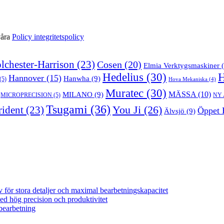
våra
Policy integritetspolicy
lchester-Harrison
(23)
Cosen
(20)
Elmia Verktygsmaskiner
(
Hedelius
(30)
Hannover
(15)
Hanwha
(9)
(5)
Hova Mekaniska
(4)
Muratec
(30)
MILANO
(9)
MÄSSA
(10)
MICROPRECISION
(5)
NY
Tsugami
(36)
You Ji
(26)
rident
(23)
Öppet 
Älvsjö
(9)
för stora detaljer och maximal bearbetningskapacitet
 hög precision och produktivitet
bearbetning